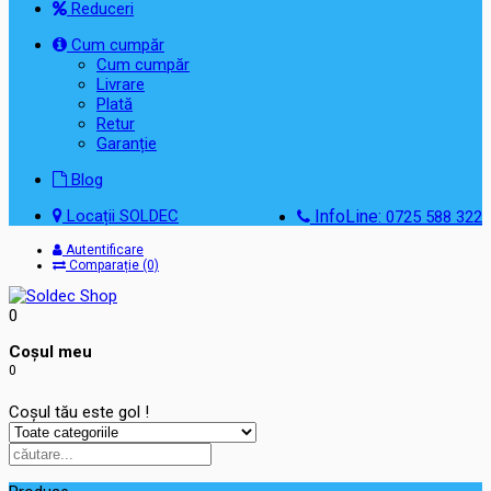
Reduceri
Cum cumpăr
Cum cumpăr
Livrare
Plată
Retur
Garanție
Blog
Locații SOLDEC
InfoLine:
0725 588 322
Autentificare
Comparație (0)
0
Coşul meu
0
Coșul tău este gol !