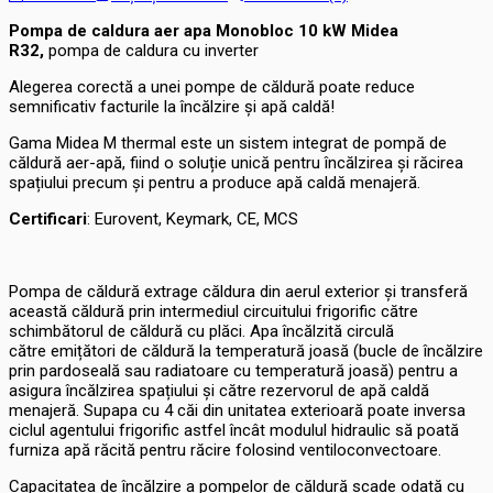
Pompa de caldura aer apa Monobloc 10 kW Midea
R32,
pompa de caldura cu inverter
Alegerea corectă a unei pompe de căldură poate reduce
semnificativ facturile la încălzire și apă caldă!
Gama Midea M thermal este un sistem integrat de pompă de
căldură aer-apă, fiind o soluție unică pentru încălzirea și răcirea
spațiului precum și pentru a produce apă caldă menajeră.
Certificari
: Eurovent, Keymark, CE, MCS
Pompa de căldură extrage căldura din aerul exterior și transferă
această căldură prin intermediul circuitului frigorific către
schimbătorul de căldură cu plăci. Apa încălzită circulă
către emițători de căldură la temperatură joasă (bucle de încălzire
prin pardoseală sau radiatoare cu temperatură joasă) pentru a
asigura încălzirea spațiului și către rezervorul de apă caldă
menajeră. Supapa cu 4 căi din unitatea exterioară poate inversa
ciclul agentului frigorific astfel încât modulul hidraulic să poată
furniza apă răcită pentru răcire folosind ventiloconvectoare.
Capacitatea de încălzire a pompelor de căldură scade odată cu