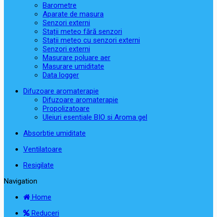
Barometre
Aparate de masura
Senzori externi
Stații meteo fără senzori
Stații meteo cu senzori externi
Senzori externi
Masurare poluare aer
Masurare umiditate
Data logger
Difuzoare aromaterapie
Difuzoare aromaterapie
Propolizatoare
Uleiuri esentiale BIO si Aroma gel
Absorbtie umiditate
Ventilatoare
Resigilate
Navigation
Home
Reduceri