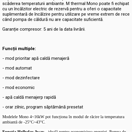
scăderea temperaturii ambiante. M thermal Mono poate fi echipat
cu un încălzitor electric de rezervă pentru a oferi o capacitate
suplimentară de încălzire pentru utilizare pe vreme extrem de rece
când pompa de căldură nu are capacitate suficientă.
Garanție compresor: 5 ani de la data livrării.
Funcții multiple:
- mod prioritar apă caldă menajeră
- mod automat
- mod dezinfectare
- mod economic
- apă caldă menajerp rapidă
- orar zilnic, program săptămână presetat
Modelele Mono 4~16kW pot funcționa în modul de răcire la temperatura
ambiantă de -25°C~43°C.
Funcția Hollyday Away
- ideală pentru economisirea energiei.
Pompa de