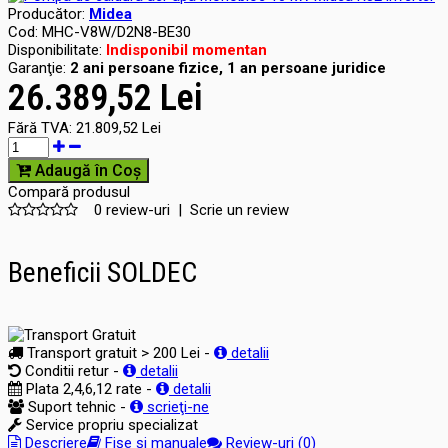
Producător:
Midea
Cod:
MHC-V8W/D2N8-BE30
Disponibilitate:
Indisponibil momentan
Garanţie:
2 ani persoane fizice, 1 an persoane juridice
26.389,52 Lei
Fără TVA:
21.809,52 Lei
Adaugă în Coş
Compară produsul
0 review-uri
|
Scrie un review
Beneficii SOLDEC
Transport gratuit > 200 Lei -
detalii
Conditii retur -
detalii
Plata 2,4,6,12 rate -
detalii
Suport tehnic -
scrieţi-ne
Service propriu specializat
Descriere
Fișe și manuale
Review-uri (0)