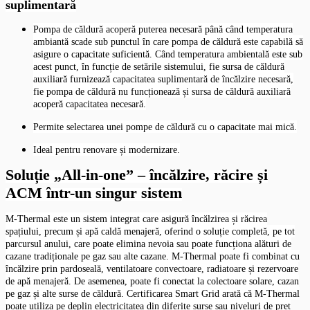
suplimentară
Pompa de căldură acoperă puterea necesară până când temperatura
ambiantă scade sub punctul în care pompa de căldură este capabilă să
asigure o capacitate suficientă. Când temperatura ambientală este sub
acest punct, în funcție de setările sistemului, fie sursa de căldură
auxiliară furnizează capacitatea suplimentară de încălzire necesară,
fie pompa de căldură nu funcționează și sursa de căldură auxiliară
acoperă capacitatea necesară.
Permite selectarea unei pompe de căldură cu o capacitate mai mică.
Ideal pentru renovare și modernizare.
Soluție „All-in-one” – încălzire, răcire și
ACM într-un singur sistem
M-Thermal este un sistem integrat care asigură încălzirea și răcirea
spațiului, precum și apă caldă menajeră, oferind o soluție completă, pe tot
parcursul anului, care poate elimina nevoia sau poate funcționa alături de
cazane tradiționale pe gaz sau alte cazane. M-Thermal poate fi combinat cu
încălzire prin pardoseală, ventilatoare convectoare, radiatoare și rezervoare
de apă menajeră. De asemenea, poate fi conectat la colectoare solare, cazan
pe gaz și alte surse de căldură. Certificarea Smart Grid arată că M-Thermal
poate utiliza pe deplin electricitatea din diferite surse sau niveluri de preț