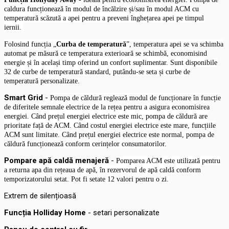
caldura funcționează în modul de încălzire și/sau în modul ACM cu
temperatură scăzută a apei pentru a preveni înghețarea apei pe timpul
iernii.
Folosind funcția „
Curba de temperatură
”, temperatura apei se va schimba
automat pe măsură ce temperatura exterioară se schimbă, economisind
energie și în același timp oferind un confort suplimentar. Sunt disponibile
32 de curbe de temperatură standard, putându-se seta și curbe de
temperatură personalizate.
Smart Grid
-
Pompa de căldură reglează modul de funcționare în funcție
de diferitele semnale electrice de la rețea pentru a asigura economisirea
energiei. Când prețul energiei electrice este mic, pompa de căldură are
prioritate față de ACM. Când costul energiei electrice este mare, funcțiile
ACM sunt limitate. Când prețul energiei electrice este normal, pompa de
căldură funcționează conform cerințelor consumatorilor.
Pompare apă caldă menajeră
-
Pomparea ACM este utilizată pentru
a returna apa din rețeaua de apă, în rezervorul de apă caldă conform
temporizatorului setat. Pot fi setate 12 valori pentru o zi.
Extrem de silențioasă
Funcția Holliday Home
- setari personalizate