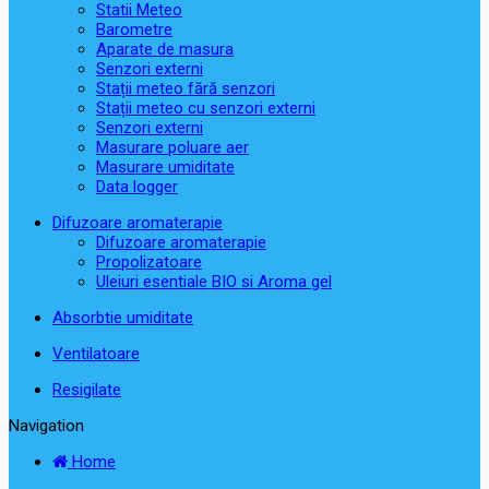
Statii Meteo
Barometre
Aparate de masura
Senzori externi
Stații meteo fără senzori
Stații meteo cu senzori externi
Senzori externi
Masurare poluare aer
Masurare umiditate
Data logger
Difuzoare aromaterapie
Difuzoare aromaterapie
Propolizatoare
Uleiuri esentiale BIO si Aroma gel
Absorbtie umiditate
Ventilatoare
Resigilate
Navigation
Home