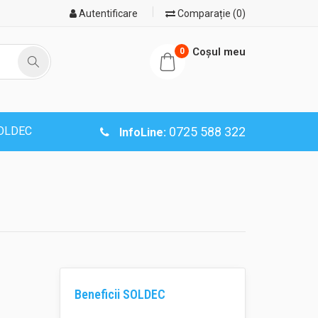
Autentificare
Comparație (0)
Coşul meu
0
SOLDEC
0725 588 322
InfoLine:
Beneficii SOLDEC