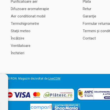
Purificatoare aer
Plata
Difuzoare aromaterapie
Retur
Aer conditionat mobil
Garanţie
Termohigrometre
Formular returna
Staţii meteo
Termeni şi condiţ
Încălzire
Contact
Ventilatoare
Închirieri
 50.000 RON. Magazin dezvoltat de
LiveCOM