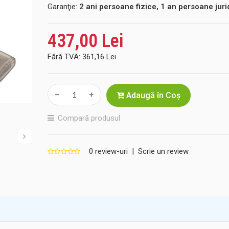
Garanţie:
2 ani persoane fizice, 1 an persoane juri
437,00 Lei
Fără TVA:
361,16 Lei
Adaugă în Coş
Compară produsul
0 review-uri
|
Scrie un review