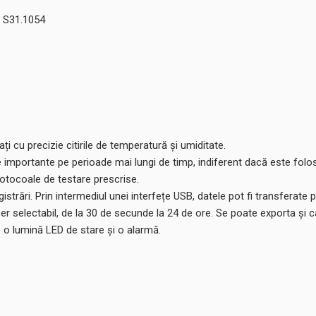
A S31.1054
i cu precizie citirile de temperatură și umiditate.
e importante pe perioade mai lungi de timp, indiferent dacă este folos
rotocoale de testare prescrise.
gistrări. Prin intermediul unei interfețe USB, datele pot fi transfera
r selectabil, de la 30 de secunde la 24 de ore. Se poate exporta și ca
 o lumină LED de stare și o alarmă.