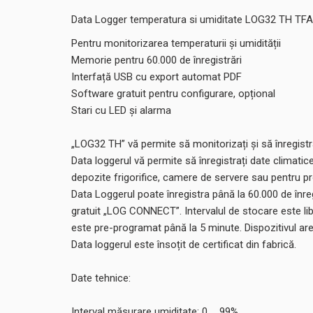
Data Logger temperatura si umiditate LOG32 TH TF
Pentru monitorizarea temperaturii și umidității
Memorie pentru 60.000 de înregistrări
Interfață USB cu export automat PDF
Software gratuit pentru configurare, opțional
Stari cu LED și alarma
„LOG32 TH” vă permite să monitorizați și să înregistraț
Data loggerul vă permite să înregistrați date climatic
depozite frigorifice, camere de servere sau pentru p
Data Loggerul poate înregistra până la 60.000 de înre
gratuit „LOG CONNECT”. Intervalul de stocare este libe
este pre-programat până la 5 minute. Dispozitivul are
Data loggerul este însoțit de certificat din fabrică.
Date tehnice:
Interval măsurare umiditate: 0 ... 99%