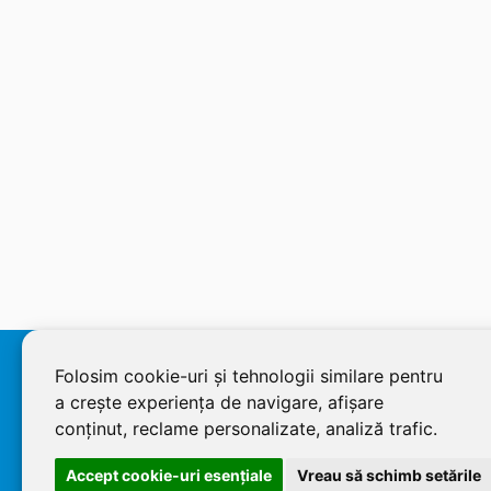
© 2026 SOLDEC SRL, RO1822625, J12/4355/2005, Cap Social:
Folosim cookie-uri și tehnologii similare pentru
a crește experiența de navigare, afișare
conținut, reclame personalizate, analiză trafic.
Accept cookie-uri esenţiale
Vreau să schimb setările