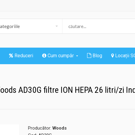
Reduceri
Cum cumpăr
Blog
Locații 
oods AD30G filtre ION HEPA 26 litri/zi In
Producător:
Woods