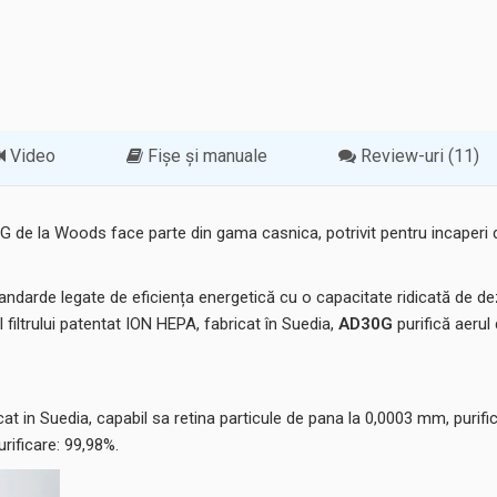
Video
Fișe și manuale
Review-uri (11)
G de la Woods face parte din gama casnica, potrivit pentru incaperi
ndarde legate de eficiența energetică cu o capacitate ridicată de dezu
l filtrului patentat ION HEPA, fabricat în Suedia,
AD30G
purifică aerul
at in Suedia, capabil sa retina particule de pana la 0,0003 mm, purifi
urificare: 99,98%.