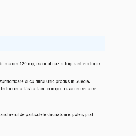
 de maxim 120 mp, cu noul gaz refrigerant ecologic
midificare și cu filtrul unic produs în Suedia,
 din locuință fără a face compromisuri în ceea ce
cand aerul de particulele daunatoare: polen, praf,