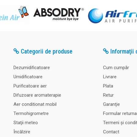
Categorii de produse
Informaţii c
Dezumidificatoare
Cum cumpăr
Umidificatoare
Livrare
Purificatoare aer
Plata
Difuzoare aromaterapie
Retur
Aer conditionat mobil
Garanţie
Termohigrometre
Formular returna
Staţii meteo
Termeni şi condiţ
Încălzire
Contact