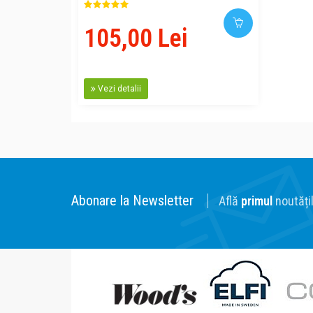
105,00 Lei
Vezi detalii
Abonare la Newsletter
Află
primul
noutățil