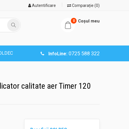
Autentificare
Comparație (0)
Coşul meu
0
SOLDEC
0725 588 322
InfoLine:
dicator calitate aer Timer 120