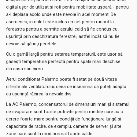
digital ușor de utilizat și roti pentru mobilitate ușoară - pentru
a-l deplasa acolo unde este nevoie în acel moment. De
asemenea, in colet este inclus un set pentru racord la
fereastra pentru a permite aerului cald să fie condus cu
ușurință prin deschizatura ferestrei, astfel încât să nu fie
nevoie să găuriți peretele.
Cu o gamă largă pentru setarea temperaturii, este ușor să
găsești temperatura perfectă pentru spatii mari deschise
din casa sau birou.
Aerul conditionat Palermo poate fi setat pe două viteze
diferite ale ventilatorului, ceea ce înseamnă că puteți adapta
cu ușurință răcirea la nevoile dvs.
La AC Palermo, condensatorul de dimensiuni mari și sistemul
de evaporare sunt foarte potrivite pentru mediile care au o
cerere foarte mare pentru condiții de funcționare lungă și
capacitate de răcire, de exemplu, camere de server și alte
zone care sunt în mod normal foarte calde.