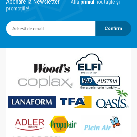
Abonare la Newsletter
Află
primul
noutățile și
promoțiile!
Confirm