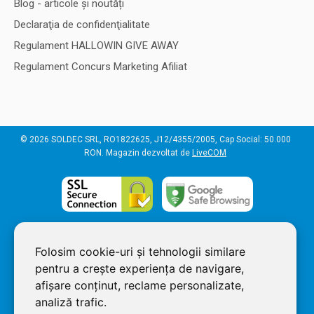
Blog - articole și noutăți
Declaraţia de confidenţialitate
Regulament HALLOWIN GIVE AWAY
Regulament Concurs Marketing Afiliat
© 2026 SOLDEC SRL, RO1822625, J12/4355/2005, Cap Social: 50.000
RON. Magazin dezvoltat de
LiveCOM
Folosim cookie-uri și tehnologii similare
pentru a crește experiența de navigare,
afișare conținut, reclame personalizate,
analiză trafic.