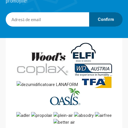
promoțiile!
Confirm