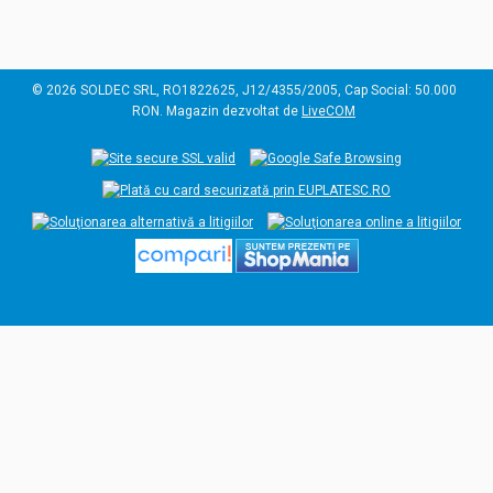
© 2026 SOLDEC SRL, RO1822625, J12/4355/2005, Cap Social: 50.000
RON. Magazin dezvoltat de
LiveCOM