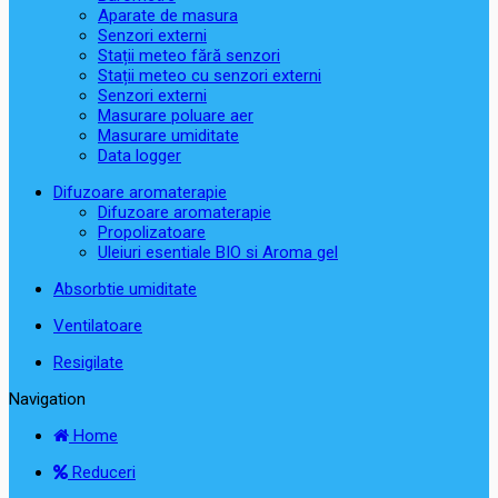
Aparate de masura
Senzori externi
Stații meteo fără senzori
Stații meteo cu senzori externi
Senzori externi
Masurare poluare aer
Masurare umiditate
Data logger
Difuzoare aromaterapie
Difuzoare aromaterapie
Propolizatoare
Uleiuri esentiale BIO si Aroma gel
Absorbtie umiditate
Ventilatoare
Resigilate
Navigation
Home
Reduceri