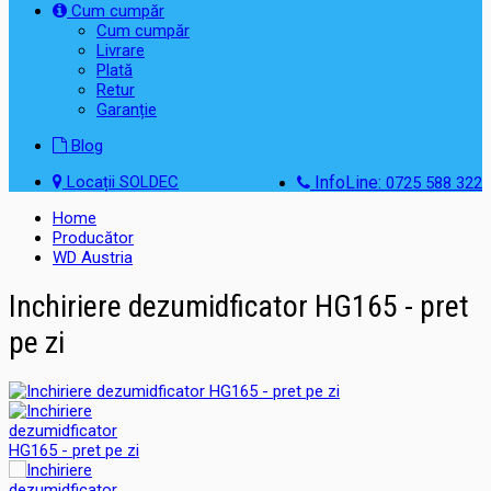
Cum cumpăr
Cum cumpăr
Livrare
Plată
Retur
Garanție
Blog
Locații SOLDEC
InfoLine:
0725 588 322
Home
Producător
WD Austria
Inchiriere dezumidficator HG165 - pret
pe zi