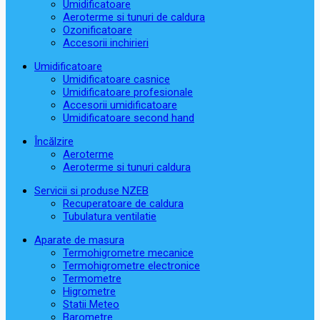
Umidificatoare
Aeroterme si tunuri de caldura
Ozonificatoare
Accesorii inchirieri
Umidificatoare
Umidificatoare casnice
Umidificatoare profesionale
Accesorii umidificatoare
Umidificatoare second hand
Încălzire
Aeroterme
Aeroterme si tunuri caldura
Servicii si produse NZEB
Recuperatoare de caldura
Tubulatura ventilatie
Aparate de masura
Termohigrometre mecanice
Termohigrometre electronice
Termometre
Higrometre
Statii Meteo
Barometre