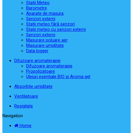
Statii Meteo
Barometre
Aparate de masura
Senzori externi
Stații meteo fără senzori
Stații meteo cu senzori externi
Senzori externi
Masurare poluare aer
Masurare umiditate
Data logger
Difuzoare aromaterapie
Difuzoare aromaterapie
Propolizatoare
Uleiuri esentiale BIO si Aroma gel
Absorbtie umiditate
Ventilatoare
Resigilate
Navigation
Home