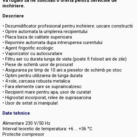
Va rugam sa ne solicitati o oferta pentru serviciile de
inchiriere.
Descriere
• Dezumidificator profesional pentru inchiriere: uscare constructii
• Oprire automata la umplerea recipientului
• Placa baza de calitate superioara
• Repornire automata dupa intreruperea curentului
• Agent frigorific ecologic
• Vaporizator cu autocuratare
• Filtru aer cu durata lunga de viata (poate fi folosit ani de zile)
• Piese de schimb usor de procurat
• Asigurarea pe timp de 10 ani a pieselor de schimb pe stoc
• Optim pentru utilizarea de lunga durata
• 4 role, carcasa robusta metalica
• Fara elemente care se supraincalzesc
• Recipient mare pentru apa, usor de curatat
• Higrostat incorporat, relee de suprasarcina
• Usor de setat si manipulat
Date tehnice
Alimentare 230 V/50 Hz
Interval teoretic de temperatura: +6 ... +36 °C
Protectie compresor