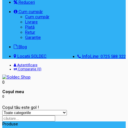
Reduceri
Cum cumpăr
Cum cumpăr
Livrare
Plată
Retur
Garanție
Blog
Locații SOLDEC
InfoLine:
0725 588 322
Autentificare
Comparație (0)
0
Coşul meu
0
Coșul tău este gol !
Produse