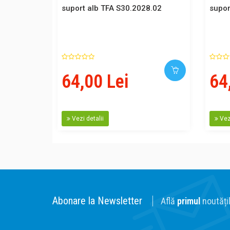
suport alb TFA S30.2028.02
supor
64,00 Lei
64
Vezi detalii
Vezi
Abonare la Newsletter
Află
primul
noutățil