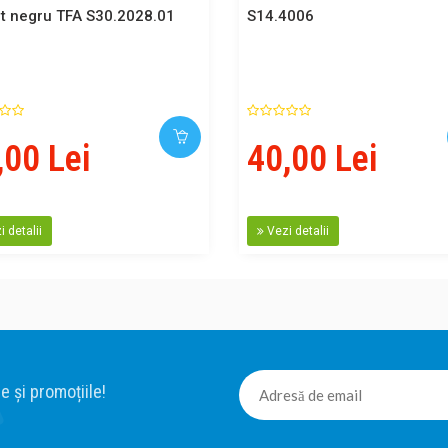
t negru TFA S30.2028.01
S14.4006
,00 Lei
40,00 Lei
 detalii
Vezi detalii
e și promoțiile!