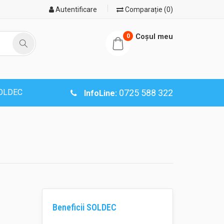
Autentificare
Comparație (0)
Coşul meu
0
SOLDEC
0725 588 322
InfoLine:
Beneficii SOLDEC