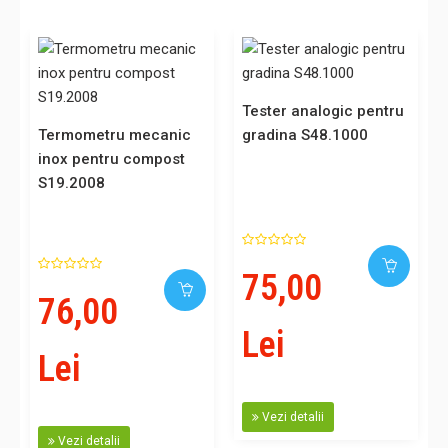
u
Tester analogic pentru
Termometru mecanic
gradina S48.1000
inox pentru compost
S19.2008
75,00
76,00
Lei
Lei
Vezi detalii
Vezi detalii