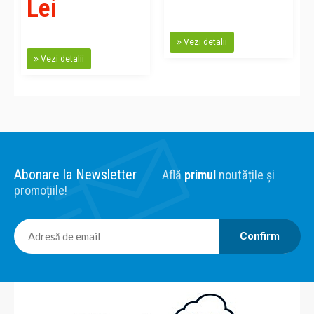
Lei
Vezi detalii
Vezi detalii
Abonare la Newsletter
Află
primul
noutățile și
promoțiile!
Confirm