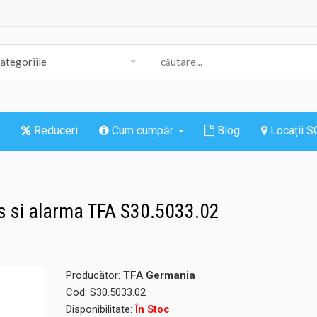
Reduceri
Cum cumpăr
Blog
Locații 
s si alarma TFA S30.5033.02
Producător:
TFA Germania
Cod:
S30.5033.02
Disponibilitate:
În Stoc