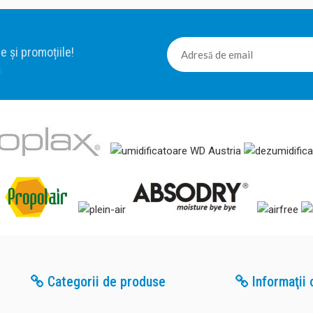
e și promoțiile!
Categorii de produse
Informaţii c