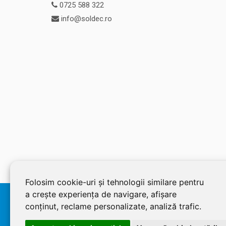
0725 588 322
info@soldec.ro
Folosim cookie-uri și tehnologii similare pentru
a crește experiența de navigare, afișare
© 2026 SOLDEC SRL, RO1822625, J12/4355/2005, Cap Social:
conținut, reclame personalizate, analiză trafic.