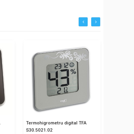
A
Termohigrometru digital TFA
Termohigr
S30.5021.02
S30.5027.