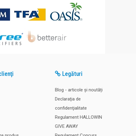
lienţi
Legături
Blog - articole și noutăți
Declaraţia de
confidenţialitate
Regulament HALLOWIN
GIVE AWAY
re produs
Regulament Concurs