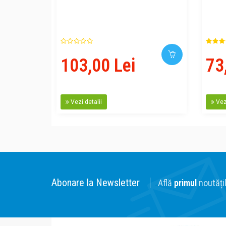
103,00 Lei
73
Vezi detalii
Vezi
Abonare la Newsletter
Află
primul
noutățil