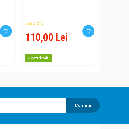
110,00 Lei
73,00
Vezi detalii
Vezi detal
Confirm