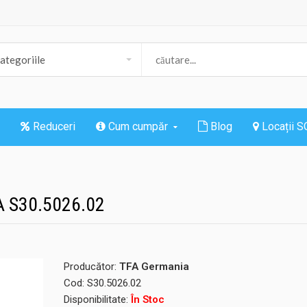
Reduceri
Cum cumpăr
Blog
Locații 
FA S30.5026.02
Producător:
TFA Germania
Cod:
S30.5026.02
Disponibilitate:
În Stoc