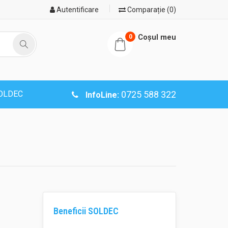
Autentificare
Comparație (0)
Coşul meu
0
SOLDEC
0725 588 322
InfoLine:
Beneficii SOLDEC