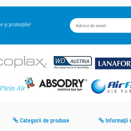
e și promoțiile!
Categorii de produse
Informaţii c