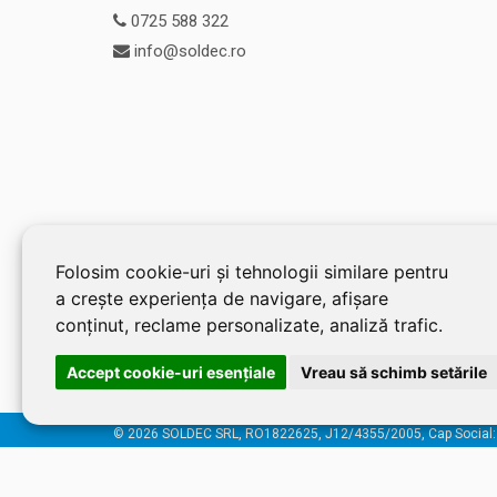
0725 588 322
info@soldec.ro
Folosim cookie-uri și tehnologii similare pentru
a crește experiența de navigare, afișare
conținut, reclame personalizate, analiză trafic.
Accept cookie-uri esenţiale
Vreau să schimb setările
© 2026 SOLDEC SRL, RO1822625, J12/4355/2005, Cap Social: