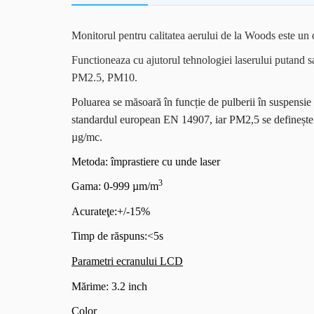
Monitorul pentru calitatea aerului de la Woods este un di
Functioneaza cu ajutorul tehnologiei laserului putand sa
PM2.5, PM10.
Poluarea se măsoară în funcție de pulberii în suspensie
standardul european EN 14907, iar PM2,5 se definește 
µg/mc.
Metoda: împrastiere cu unde laser
3
Gama: 0-999 µm/m
Acurateţe:+/-15%
Timp de răspuns:<5s
Parametri ecranului LCD
Mărime: 3.2 inch
Color