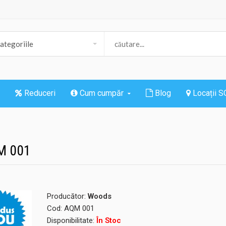
Reduceri
Cum cumpăr
Blog
Locații 
QM 001
Producător:
Woods
Cod:
AQM 001
Disponibilitate:
În Stoc