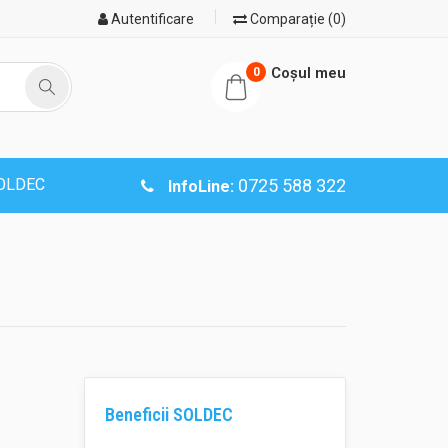
Autentificare
Comparație (0)
Coşul meu
0
SOLDEC
0725 588 322
InfoLine:
Beneficii SOLDEC