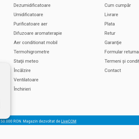
Dezumidificatoare
Cum cumpăr
Umidificatoare
Livrare
Purificatoare aer
Plata
Difuzoare aromaterapie
Retur
Aer conditionat mobil
Garanţie
Termohigrometre
Formular returna
Staţii meteo
Termeni şi condiţ
Încălzire
Contact
Ventilatoare
Închirieri
 50.000 RON. Magazin dezvoltat de
LiveCOM