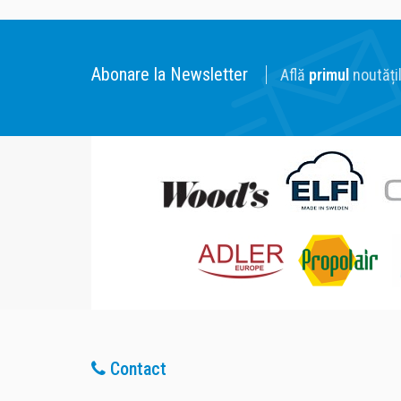
Abonare la Newsletter
Află
primul
noutățil
Contact