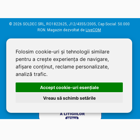
© 2026 SOLDEC SRL, RO1822625, J12/4355/2005, Cap Social: 50.000
RON. Magazin dezvoltat de
LiveCOM
Folosim cookie-uri și tehnologii similare
pentru a crește experiența de navigare,
afișare conținut, reclame personalizate,
analiză trafic.
Accept cookie-uri esenţiale
Vreau să schimb setările