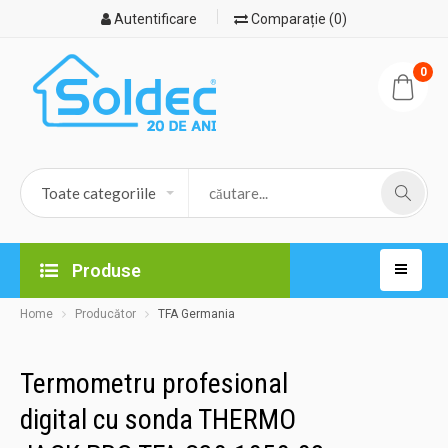
Autentificare
Comparație (0)
0
Produse
Home
Producător
TFA Germania
Termometru profesional
digital cu sonda THERMO