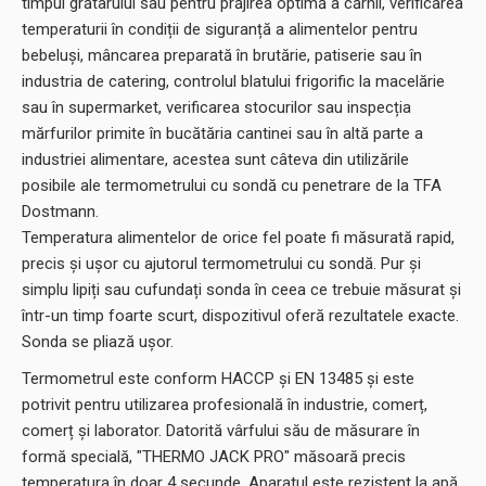
timpul grătarului sau pentru prăjirea optimă a cărnii, verificarea
temperaturii în condiții de siguranță a alimentelor pentru
bebeluși, mâncarea preparată în brutărie, patiserie sau în
industria de catering, controlul blatului frigorific la macelărie
sau în supermarket, verificarea stocurilor sau inspecția
mărfurilor primite în bucătăria cantinei sau în altă parte a
industriei alimentare, acestea sunt câteva din utilizările
posibile ale termometrului cu sondă cu penetrare de la TFA
Dostmann.
Temperatura alimentelor de orice fel poate fi măsurată rapid,
precis și ușor cu ajutorul termometrului cu sondă. Pur și
simplu lipiți sau cufundați sonda în ceea ce trebuie măsurat și
într-un timp foarte scurt, dispozitivul oferă rezultatele exacte.
Sonda se pliază ușor.
Termometrul este conform HACCP și EN 13485 și este
potrivit pentru utilizarea profesională în industrie, comerț,
comerț și laborator. Datorită vârfului său de măsurare în
formă specială, "THERMO JACK PRO" măsoară precis
temperatura în doar 4 secunde. Aparatul este rezistent la apă