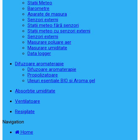
Statii Meteo
Barometre
Aparate de masura
Senzori externi
Stații meteo fără senzori
Stații meteo cu senzori externi
Senzori externi
Masurare poluare aer
Masurare umiditate
Data logger
Difuzoare aromaterapie
Difuzoare aromaterapie
Propolizatoare
Uleiuri esentiale BIO si Aroma gel
Absorbtie umiditate
Ventilatoare
Resigilate
Navigation
Home