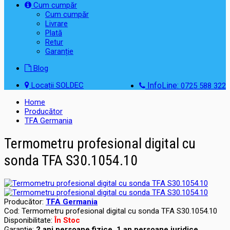
Cum cumpăr
Cum cumpăr
Livrare
Plată
Retur
Garanție
Blog
Locații SOLDEC
InfoLine:
0725 588 322
Home
Producător
TFA Germania
Termometru profesional digital cu
sonda TFA S30.1054.10
Producător:
TFA Germania
Cod:
Termometru profesional digital cu sonda TFA S30.1054.10
Disponibilitate:
În Stoc
Garanţie:
2 ani persoane fizice, 1 an persoane juridice