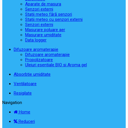
Aparate de masura
Senzori externi
Stații meteo fără senzori
Stații meteo cu senzori externi
Senzori externi
Masurare poluare aer
Masurare umiditate
Data logger
Difuzoare aromaterapie
Difuzoare aromaterapie
Propolizatoare
Uleiuri esentiale BIO si Aroma gel
Absorbtie umiditate
Ventilatoare
Resigilate
Navigation
Home
Reduceri