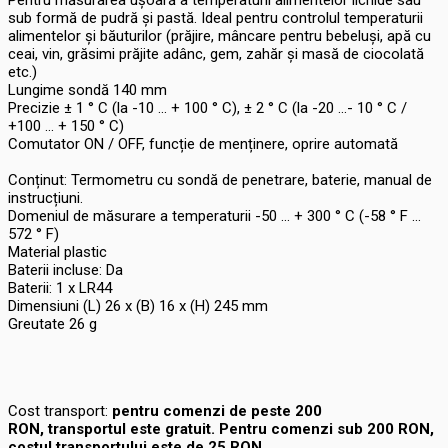
sub formă de pudră și pastă. Ideal pentru controlul temperaturii
alimentelor și băuturilor (prăjire, mâncare pentru bebeluși, apă cu
ceai, vin, grăsimi prăjite adânc, gem, zahăr și masă de ciocolată
etc.)
Lungime sondă 140 mm
Precizie ± 1 ° C (la -10 ... + 100 ° C), ± 2 ° C (la -20 ...- 10 ° C /
+100 ... + 150 ° C)
Comutator ON / OFF, funcție de menținere, oprire automată
Conținut: Termometru cu sondă de penetrare, baterie, manual de
instrucțiuni.
Domeniul de măsurare a temperaturii -50 ... + 300 ° C (-58 ° F ...
572 ° F)
Material plastic
Baterii incluse: Da
Baterii: 1 x LR44
Dimensiuni (L) 26 x (B) 16 x (H) 245 mm
Greutate 26 g
Cost transport:
pentru comenzi de peste 200
RON, transportul este gratuit. Pentru comenzi sub 200 RON,
costul transportului este de
25
RON.