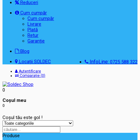
Reduceri
Cum cumpăr
Cum cumpăr
Livrare
Plată
Retur
Garanție
Blog
Locații SOLDEC
InfoLine:
0725 588 322
Autentificare
Comparație (0)
0
Coşul meu
0
Coșul tău este gol !
Produse