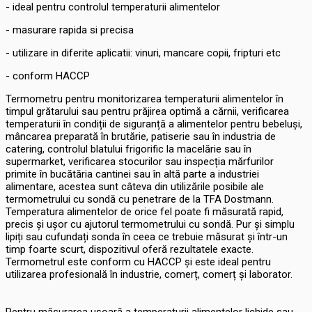
- ideal pentru controlul temperaturii alimentelor
- masurare rapida si precisa
- utilizare in diferite aplicatii: vinuri, mancare copii, fripturi etc
- conform HACCP
Termometru pentru monitorizarea temperaturii alimentelor în
timpul grătarului sau pentru prăjirea optimă a cărnii, verificarea
temperaturii în condiții de siguranță a alimentelor pentru bebeluși,
mâncarea preparată în brutărie, patiserie sau în industria de
catering, controlul blatului frigorific la macelărie sau în
supermarket, verificarea stocurilor sau inspecția mărfurilor
primite în bucătăria cantinei sau în altă parte a industriei
alimentare, acestea sunt câteva din utilizările posibile ale
termometrului cu sondă cu penetrare de la TFA Dostmann.
Temperatura alimentelor de orice fel poate fi măsurată rapid,
precis și ușor cu ajutorul termometrului cu sondă. Pur și simplu
lipiți sau cufundați sonda în ceea ce trebuie măsurat și într-un
timp foarte scurt, dispozitivul oferă rezultatele exacte.
Termometrul este conform cu HACCP și este ideal pentru
utilizarea profesională în industrie, comerț, comerț și laborator.
Pentru măsurarea ușoară a temperaturii alimentelor lichide sau