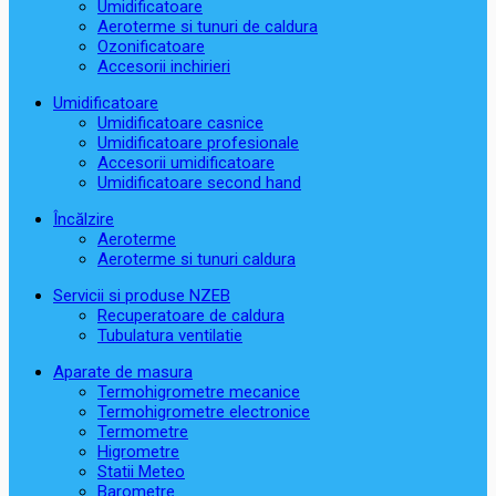
Umidificatoare
Aeroterme si tunuri de caldura
Ozonificatoare
Accesorii inchirieri
Umidificatoare
Umidificatoare casnice
Umidificatoare profesionale
Accesorii umidificatoare
Umidificatoare second hand
Încălzire
Aeroterme
Aeroterme si tunuri caldura
Servicii si produse NZEB
Recuperatoare de caldura
Tubulatura ventilatie
Aparate de masura
Termohigrometre mecanice
Termohigrometre electronice
Termometre
Higrometre
Statii Meteo
Barometre