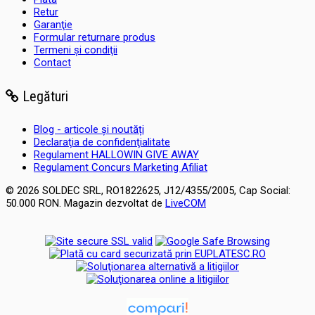
Retur
Garanţie
Formular returnare produs
Termeni şi condiţii
Contact
Legături
Blog - articole și noutăți
Declaraţia de confidenţialitate
Regulament HALLOWIN GIVE AWAY
Regulament Concurs Marketing Afiliat
© 2026 SOLDEC SRL, RO1822625, J12/4355/2005, Cap Social:
50.000 RON. Magazin dezvoltat de
LiveCOM