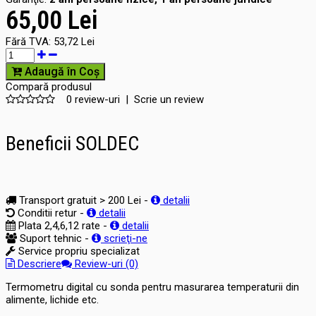
65,00 Lei
Fără TVA:
53,72 Lei
Adaugă în Coş
Compară produsul
0 review-uri
|
Scrie un review
Beneficii SOLDEC
Transport gratuit > 200 Lei -
detalii
Conditii retur -
detalii
Plata 2,4,6,12 rate -
detalii
Suport tehnic -
scrieţi-ne
Service propriu specializat
Descriere
Review-uri (0)
Termometru digital cu sonda pentru masurarea temperaturii din
alimente, lichide etc.