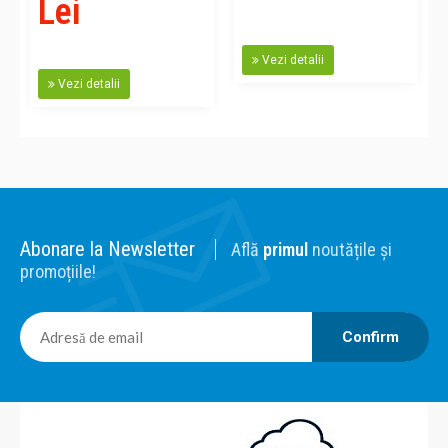
Lei
Vezi detalii
Vezi detalii
Abonare la Newsletter
Află
primul
noutățile și
promoțiile!
Confirm