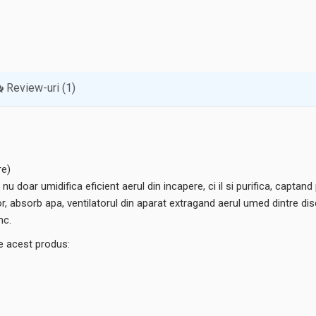
Review-uri (1)
re)
oar umidifica eficient aerul din incapere, ci il si purifica, captand p
usor, absorb apa, ventilatorul din aparat extragand aerul umed dintre d
mc.
de acest produs: