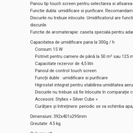
Panou tip touch screen pentru selectarea si afisarea um
Functie dubla: umidificare si purificare. Recomandam 
Discurile nu trebuie inlocuite. Umidificatorul are fun
discurile.
Functie de aromaterapie: caseta speciala pentru adau
Capacitatea de umidificare pana la 300g / h
Consum 15 W
Potrivit pentru camere de până la 50 m² sau 125 
Capacitate rezervor de 4,5 litri
Panoul de control touch screen
Funcții duble : umidificare si purificare
Higrostat integrat pentru stabilirea umiditatea aerulu
Discurile nu trebuie să fie înlocuite în comparație c
Accesorii: Stylies « Silver Cube »
Curățare și întreținere: periodic se va schimba apa
Dimensiuni: 392x401x295mm
Greutate: 4.5 kg