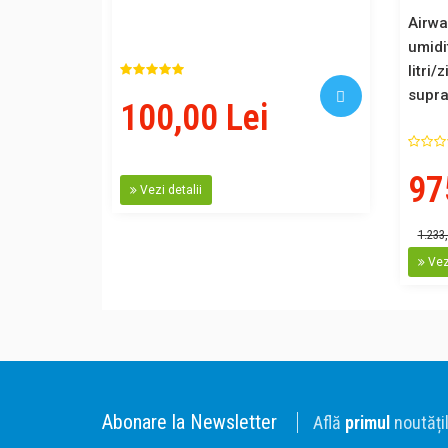
Airwa
umidif
litri/
supr
100,00 Lei
97
Vezi detalii
1.233,
Vezi
Abonare la Newsletter
Află
primul
noutățil