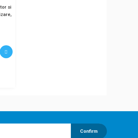
tor si
nizare,
Confirm