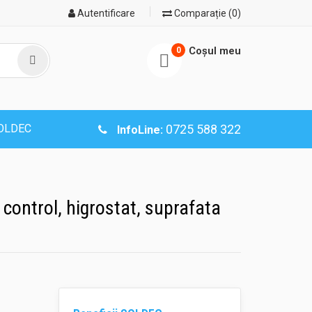
Autentificare
Comparație (0)
Coşul meu
0
SOLDEC
0725 588 322
InfoLine:
u control, higrostat, suprafata