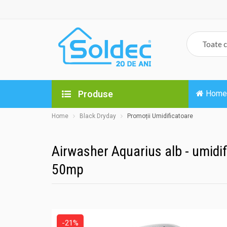
Produse
Home
Home
Black Dryday
Promoții Umidificatoare
Airwasher Aquarius alb - umidific
50mp
-21%