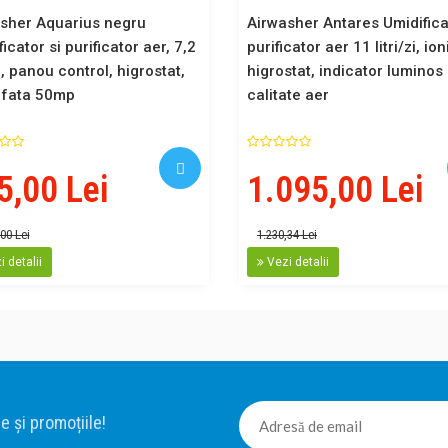
sher Aquarius negru
Airwasher Antares Umidifica
icator si purificator aer, 7,2
purificator aer 11 litri/zi, io
zi, panou control, higrostat,
higrostat, indicator luminos
afata 50mp
calitate aer
5,00 Lei
1.095,00 Lei
00 Lei
1.230,34 Lei
 detalii
Vezi detalii
e și promoțiile!