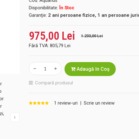
Cod:
Aquarius
Disponibilitate:
În Stoc
Garanţie:
2 ani persoane fizice, 1 an persoane juri
975,00 Lei
1.233,00 Lei
Fără TVA:
805,79 Lei
Adaugă în Coş
Compară produsul
1 review-uri
|
Scrie un review