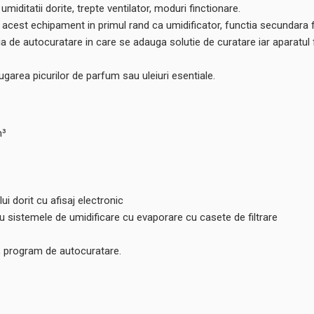
iditatii dorite, trepte ventilator, moduri finctionare.
acest echipament in primul rand ca umidificator, functia secundara fi
ctia de autocuratare in care se adauga solutie de curatare iar aparatul
garea picurilor de parfum sau uleiuri esentiale.
m³
i dorit cu afisaj electronic
u sistemele de umidificare cu evaporare cu casete de filtrare
, program de autocuratare.