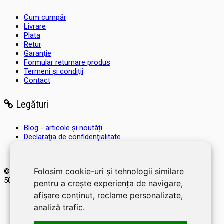
Cum cumpăr
Livrare
Plata
Retur
Garanţie
Formular returnare produs
Termeni şi condiţii
Contact
Legături
Blog - articole și noutăți
Declaraţia de confidenţialitate
Regulament HALLOWIN GIVE AWAY
Regulament Concurs Marketing Afiliat
Folosim cookie-uri și tehnologii similare
© 2026 SOLDEC SRL, RO1822625, J12/4355/2005, Cap Social:
50.000 RON. Magazin dezvoltat de
LiveCOM
pentru a crește experiența de navigare,
afișare conținut, reclame personalizate,
analiză trafic.