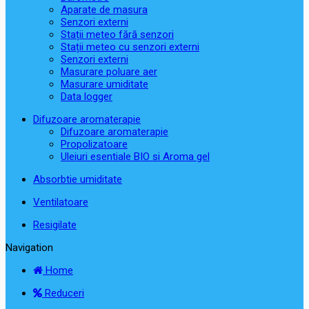
Aparate de masura
Senzori externi
Stații meteo fără senzori
Stații meteo cu senzori externi
Senzori externi
Masurare poluare aer
Masurare umiditate
Data logger
Difuzoare aromaterapie
Difuzoare aromaterapie
Propolizatoare
Uleiuri esentiale BIO si Aroma gel
Absorbtie umiditate
Ventilatoare
Resigilate
Navigation
Home
Reduceri