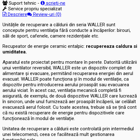
Suport tehnic -
scrieţi-ne
Service propriu specializat
Descriere
Review-uri (0)
Unitățile de recuperare a căldurii din seria WALLER sunt
concepute pentru ventilația fără conducte a încăperilor: birouri,
săli de sport, cafenele, camere rezidențiale etc.
Recupeator de energie ceramic entalpic:
recupereaza caldura si
umiditatea.
Aparatul este proiectat pentru montare în perete. Datorită utilizării
unui ventilator reversibil, WALLER este un dispozitiv complet de
alimentare și evacuare, permitând recuperarea energiei din aerul
evacuat. WALLER poate funcționa și în modul de ventilație, ca
dispozitiv pentru introducerea aerului proaspăt sau evacuarea
aerului viciat. În acest caz, ventilația mecanică completă fi
asigurată, de exemplu, de două dispozitive WALLER care lucrează
în sincron, unde unul furnizează aer proaspăt încăperii, iar celălalt
evacuează aerul folosit. Cu toate acestea, trebuie să se țină cont
că nu există recuperare de energie pentru dispozitivele care
funcționează în modul de ventilație.
Unitatea de recuperare a căldurii este controlată prin intermediul
unei telecomenzi, ceea ce facilitează mult gestionarea
funcționării sale.