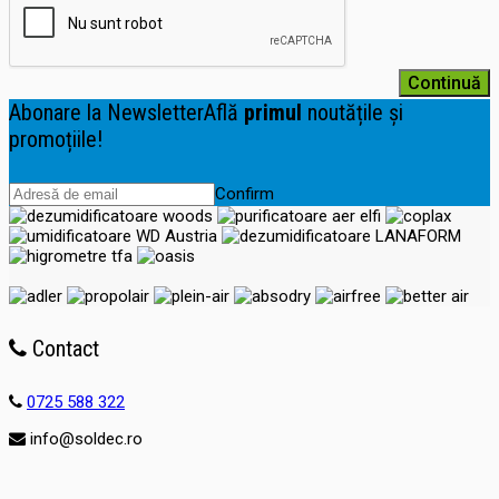
Continuă
Abonare la Newsletter
Află
primul
noutățile și
promoțiile!
Confirm
Contact
0725 588 322
info@soldec.ro