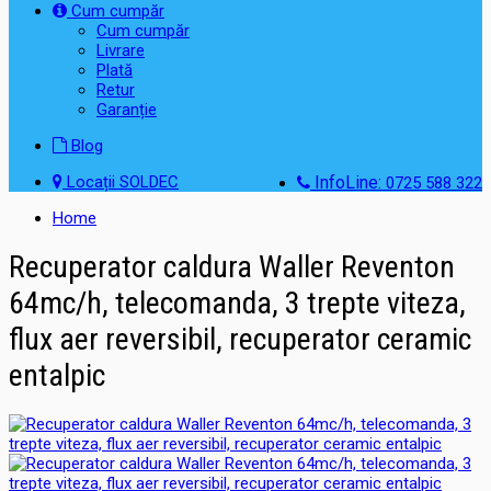
Cum cumpăr
Cum cumpăr
Livrare
Plată
Retur
Garanție
Blog
Locații SOLDEC
InfoLine:
0725 588 322
Home
Recuperator caldura Waller Reventon
64mc/h, telecomanda, 3 trepte viteza,
flux aer reversibil, recuperator ceramic
entalpic