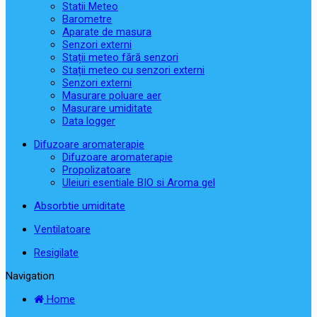
Statii Meteo
Barometre
Aparate de masura
Senzori externi
Stații meteo fără senzori
Stații meteo cu senzori externi
Senzori externi
Masurare poluare aer
Masurare umiditate
Data logger
Difuzoare aromaterapie
Difuzoare aromaterapie
Propolizatoare
Uleiuri esentiale BIO si Aroma gel
Absorbtie umiditate
Ventilatoare
Resigilate
Navigation
Home