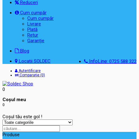
Reduceri
Cum cumpăr
Cum cumpăr
Livrare
Plată
Retur
Garanție
Blog
Locații SOLDEC
InfoLine:
0725 588 322
Autentificare
Comparație (0)
0
Coşul meu
0
Coșul tău este gol !
Produse