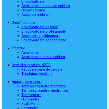
Umidificatoare
Aeroterme si tunuri de caldura
Ozonificatoare
Accesorii inchirieri
Umidificatoare
Umidificatoare casnice
Umidificatoare profesionale
Accesorii umidificatoare
Umidificatoare second hand
Încălzire
Aeroterme
Aeroterme si tunuri caldura
Servicii si produse NZEB
Recuperatoare de caldura
Tubulatura ventilatie
Aparate de masura
Termohigrometre mecanice
Termohigrometre electronice
Termometre
Higrometre
Statii Meteo
Barometre