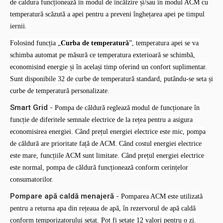
de caldura funcționează în modul de încălzire și/sau în modul ACM cu
temperatură scăzută a apei pentru a preveni înghețarea apei pe timpul
iernii.
Folosind funcția „
Curba de temperatură
”, temperatura apei se va
schimba automat pe măsură ce temperatura exterioară se schimbă,
economisind energie și în același timp oferind un confort suplimentar.
Sunt disponibile 32 de curbe de temperatură standard, putându-se seta și
curbe de temperatură personalizate.
Smart Grid
-
Pompa de căldură reglează modul de funcționare în
funcție de diferitele semnale electrice de la rețea pentru a asigura
economisirea energiei. Când prețul energiei electrice este mic, pompa
de căldură are prioritate față de ACM. Când costul energiei electrice
este mare, funcțiile ACM sunt limitate. Când prețul energiei electrice
este normal, pompa de căldură funcționează conform cerințelor
consumatorilor.
Pompare apă caldă menajeră
-
Pomparea ACM este utilizată
pentru a returna apa din rețeaua de apă, în rezervorul de apă caldă
conform temporizatorului setat. Pot fi setate 12 valori pentru o zi.