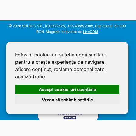
© 2026 SOLDEC SRL, RO1822625, J12/4355/2005, Cap Social: 50.000
RON. Magazin dezvoltat de
LiveCOM
Folosim cookie-uri și tehnologii similare
pentru a crește experiența de navigare,
afișare conținut, reclame personalizate,
analiză trafic.
Accept cookie-uri esenţiale
Vreau să schimb setările