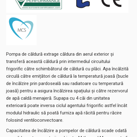
Pompa de căldură extrage căldura din aerul exterior și
transferă această căldură prin intermediul circuitului
frigorific către schimbătorul de căldură cu plăci. Apa încălzită
circulă către emițători de căldură la temperatură joasă (bucle
de încălzire prin pardoseală sau radiatoare cu temperatură
joasă) pentru a asigura încălzirea spațiului și către rezervorul
de apă caldă menajeră. Supapa cu 4 căi din unitatea
exterioară poate inversa ciclul agentului frigorific astfel încât
modulul hidraulic să poată furniza apă răcită pentru răcire
folosind ventiloconvectoare.
Capacitatea de încălzire a pompelor de căldură scade odată