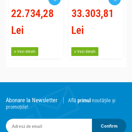
22.734,28
33.303,81
Lei
Lei
Vezi detalii
Vezi detalii
Abonare la Newsletter
Află
primul
noutățile și
promoțiile!
Confirm