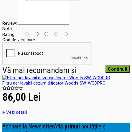
Review:
Notă
Rating:
Cod de verificare
Vă mai recomandam și
Continuă
Filtru aer lavabil dezumidificator Woods SW, WCDPRO
86,00 Lei
Vezi detalii
Abonare la Newsletter
Află
primul
noutățile și