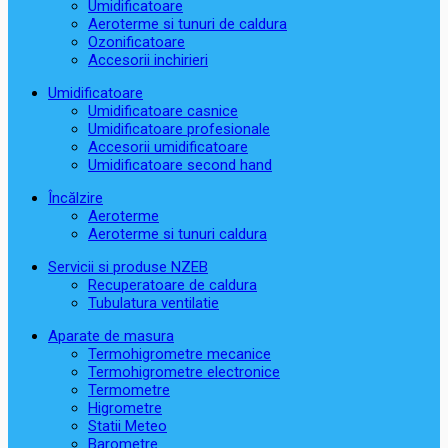
Umidificatoare
Aeroterme si tunuri de caldura
Ozonificatoare
Accesorii inchirieri
Umidificatoare
Umidificatoare casnice
Umidificatoare profesionale
Accesorii umidificatoare
Umidificatoare second hand
Încălzire
Aeroterme
Aeroterme si tunuri caldura
Servicii si produse NZEB
Recuperatoare de caldura
Tubulatura ventilatie
Aparate de masura
Termohigrometre mecanice
Termohigrometre electronice
Termometre
Higrometre
Statii Meteo
Barometre