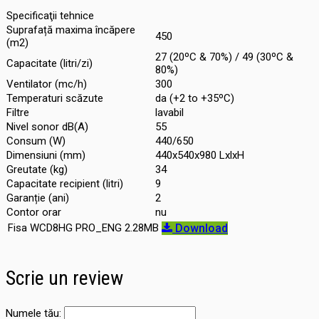
Specificaţii tehnice
Suprafață maxima încăpere
450
(m2)
27 (20ºC & 70%) / 49 (30ºC &
Capacitate (litri/zi)
80%)
Ventilator (mc/h)
300
Temperaturi scăzute
da (+2 to +35ºC)
Filtre
lavabil
Nivel sonor dB(A)
55
Consum (W)
440/650
Dimensiuni (mm)
440x540x980 LxlxH
Greutate (kg)
34
Capacitate recipient (litri)
9
Garanție (ani)
2
Contor orar
nu
Fisa WCD8HG PRO_ENG
2.28MB
Download
Scrie un review
Numele tău: