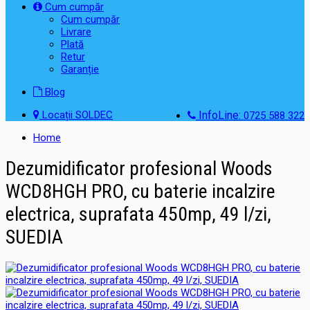
Cum cumpăr
Cum cumpăr
Livrare
Plată
Retur
Garanție
Blog
Locații SOLDEC
InfoLine:
0725 588 322
Home
Dezumidificator profesional Woods
WCD8HGH PRO, cu baterie incalzire
electrica, suprafata 450mp, 49 l/zi,
SUEDIA