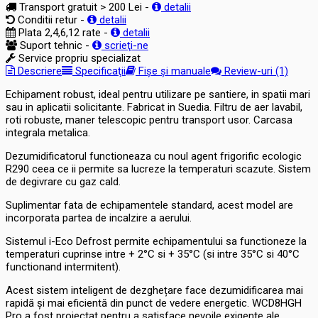
Transport gratuit > 200 Lei -
detalii
Conditii retur -
detalii
Plata 2,4,6,12 rate -
detalii
Suport tehnic -
scrieţi-ne
Service propriu specializat
Descriere
Specificaţii
Fișe și manuale
Review-uri (1)
Echipament robust, ideal pentru utilizare pe santiere, in spatii mari
sau in aplicatii solicitante. Fabricat in Suedia. Filtru de aer lavabil,
roti robuste, maner telescopic pentru transport usor. Carcasa
integrala metalica.
Dezumidificatorul functioneaza cu noul agent frigorific ecologic
R290 ceea ce ii permite sa lucreze la temperaturi scazute. Sistem
de degivrare cu gaz cald.
Suplimentar fata de echipamentele standard, acest model are
incorporata partea de incalzire a aerului.
Sistemul i-Eco Defrost permite echipamentului sa functioneze la
temperaturi cuprinse intre + 2°C si + 35°C (si intre 35°C si 40°C
functionand intermitent).
Acest sistem inteligent de dezghețare face dezumidificarea mai
rapidă și mai eficientă din punct de vedere energetic. WCD8HGH
Pro a fost proiectat pentru a satisface nevoile exigente ale