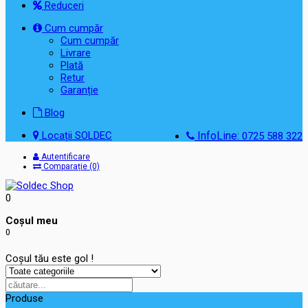
Reduceri
Cum cumpăr
Cum cumpăr
Livrare
Plată
Retur
Garanție
Blog
Locații SOLDEC
InfoLine:
0725 588 322
Autentificare
Comparație (0)
0
Coşul meu
0
Coșul tău este gol !
Produse