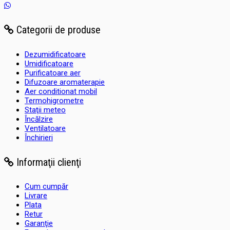
Categorii de produse
Dezumidificatoare
Umidificatoare
Purificatoare aer
Difuzoare aromaterapie
Aer conditionat mobil
Termohigrometre
Staţii meteo
Încălzire
Ventilatoare
Închirieri
Informaţii clienţi
Cum cumpăr
Livrare
Plata
Retur
Garanţie