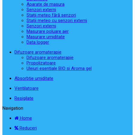
Aparate de masura
Senzori externi
Stații meteo fără senzori
Stații meteo cu senzori externi
Senzori externi
Masurare poluare aer
Masurare umiditate
Data logger
Difuzoare aromaterapie
Difuzoare aromaterapie
Propolizatoare
Uleiuri esentiale BIO si Aroma gel
Absorbtie umiditate
Ventilatoare
Resigilate
Navigation
Home
Reduceri