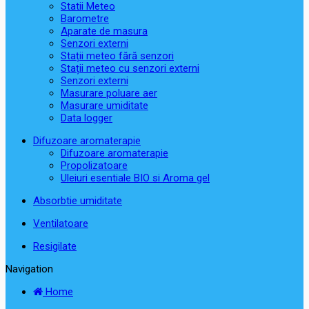
Statii Meteo
Barometre
Aparate de masura
Senzori externi
Stații meteo fără senzori
Stații meteo cu senzori externi
Senzori externi
Masurare poluare aer
Masurare umiditate
Data logger
Difuzoare aromaterapie
Difuzoare aromaterapie
Propolizatoare
Uleiuri esentiale BIO si Aroma gel
Absorbtie umiditate
Ventilatoare
Resigilate
Navigation
Home