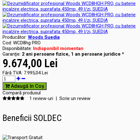
Producător:
Woods Suedia
Cod:
WCD8hg PRO
Disponibilitate:
Indisponibil momentan
Garanţie:
2 ani persoane fizice, 1 an persoane juridice *
9.674,00 Lei
Fără TVA:
7.995,04 Lei
Adaugă în Coş
Compară produsul
1 review-uri
|
Scrie un review
Beneficii SOLDEC