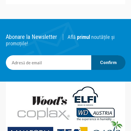
Abonare la Newsletter
Află
primul
noutățile și
promoțiile!
Confirm