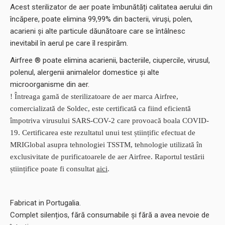
Acest sterilizator de aer poate îmbunătăți calitatea aerului din
încăpere, poate elimina 99,99% din bacterii, viruși, polen,
acarieni și alte particule dăunătoare care se întâlnesc
inevitabil în aerul pe care îl respirăm.
Airfree ® poate elimina acarienii, bacteriile, ciupercile, virusul,
polenul, alergenii animalelor domestice și alte
microorganisme din aer.
! Întreaga gamă de sterilizatoare de aer marca Airfree,
comercializată de Soldec, este certificată ca fiind eficientă
împotriva virusului SARS-COV-2 care provoacă boala COVID-
19. Certificarea este rezultatul unui test științific efectuat de
MRIGlobal asupra tehnologiei TSSTM, tehnologie utilizată în
exclusivitate de purificatoarele de aer Airfree. Raportul testării
științifice poate fi consultat
aici
.
Fabricat in Portugalia.
Complet silențios, fără consumabile și fără a avea nevoie de