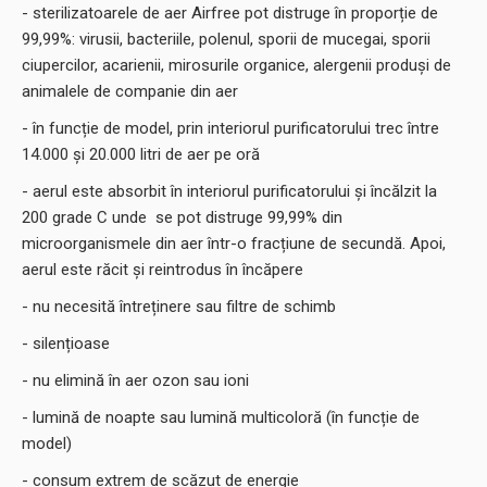
- sterilizatoarele de aer Airfree pot distruge în proporție de
99,99%: virusii, bacteriile, polenul, sporii de mucegai, sporii
ciupercilor, acarienii, mirosurile organice, alergenii produși de
animalele de companie din aer
- în funcție de model, prin interiorul purificatorului trec între
14.000 și 20.000 litri de aer pe oră
- aerul este absorbit în interiorul purificatorului și încălzit la
200 grade C unde se pot distruge 99,99% din
microorganismele din aer într-o fracțiune de secundă. Apoi,
aerul este răcit și reintrodus în încăpere
- nu necesită întreținere sau filtre de schimb
- silențioase
- nu elimină în aer ozon sau ioni
- lumină de noapte sau lumină multicoloră (în funcție de
model)
- consum extrem de scăzut de energie