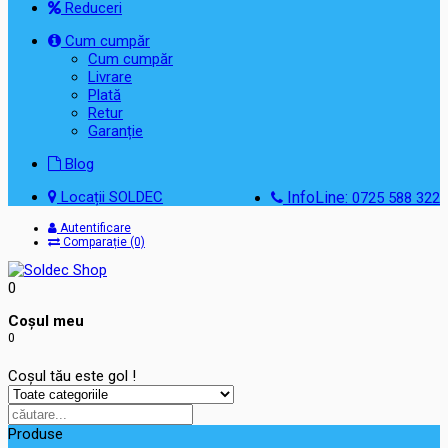
Reduceri
Cum cumpăr
Cum cumpăr
Livrare
Plată
Retur
Garanție
Blog
Locații SOLDEC
InfoLine:
0725 588 322
Autentificare
Comparație (0)
0
Coşul meu
0
Coșul tău este gol !
Produse