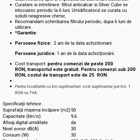
Curatare si intretinere: filtrul anticalcar si Silver Cube se
inlocuiesc periodic la 6 luni. Umidificatorul se curata cu
solutii neagresive chimic.
Recomandam schimbarea filtrului periodic, dupa 6 luni de
utilizare.
*Garantie:
Persoane fizice:
2
ani de la data achizitionarii.
Persoane juridice:
1 an de la data achiziționării.
Cost transport:
pentru comenzi de peste 200
RON, transportul este gratuit. Pentru comenzi sub 200
RON, costul de transport este de
25
RON.
Pentru localitatile cu km suplimentari: cost suplimentar per km: 1
RON cu TVA.
Specificaţii tehnice
Suprafață maxima încăpere (m2)
50
Capacitate (litri/zi)
9,6
Afisaj digital umiditate
da
Nivel sonor dB(A)
30
Consum (W)
30