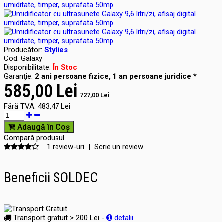
Producător:
Stylies
Cod:
Galaxy
Disponibilitate:
În Stoc
Garanţie:
2 ani persoane fizice, 1 an persoane juridice *
585,00 Lei
727,00 Lei
Fără TVA:
483,47 Lei
Adaugă în Coş
Compară produsul
1 review-uri
|
Scrie un review
Beneficii SOLDEC
Transport gratuit > 200 Lei -
detalii