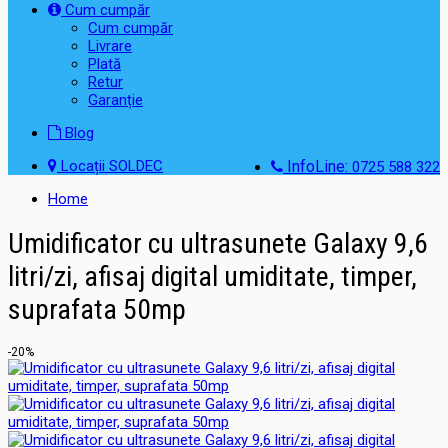
Cum cumpăr
Cum cumpăr
Livrare
Plată
Retur
Garanție
Blog
Locații SOLDEC
InfoLine:
0725 588 322
Home
Umidificator cu ultrasunete Galaxy 9,6
litri/zi, afisaj digital umiditate, timper,
suprafata 50mp
-20%