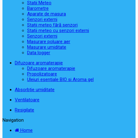
Statii Meteo
Barometre
Aparate de masura
Senzori externi
Stații meteo fără senzori
Stații meteo cu senzori externi
Senzori externi
Masurare poluare aer
Masurare umiditate
Data logger
Difuzoare aromaterapie
Difuzoare aromaterapie
Propolizatoare
Uleiuri esentiale BIO si Aroma gel
Absorbtie umiditate
Ventilatoare
Resigilate
Navigation
Home