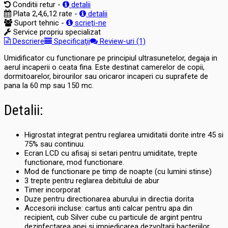
Conditii retur -
detalii
Plata 2,4,6,12 rate -
detalii
Suport tehnic -
scrieţi-ne
Service propriu specializat
Descriere
Specificaţii
Review-uri (1)
Umidificator cu functionare pe principiul ultrasunetelor, degaja in
aerul incaperii o ceata fina. Este destinat camerelor de copii,
dormitoarelor, birourilor sau oricaror incaperi cu suprafete de
pana la 60 mp sau 150 mc.
Detalii:
Higrostat integrat pentru reglarea umiditatii dorite intre 45 si
75% sau continuu.
Ecran LCD cu afisaj si setari pentru umiditate, trepte
functionare, mod functionare.
Mod de functionare pe timp de noapte (cu lumini stinse)
3 trepte pentru reglarea debitului de abur
Timer incorporat
Duze pentru directionarea aburului in directia dorita
Accesorii incluse: cartus anti calcar pentru apa din
recipient, cub Silver cube cu particule de argint pentru
dezinfectarea apei si impiedicarea dezvoltarii bacteriilor.