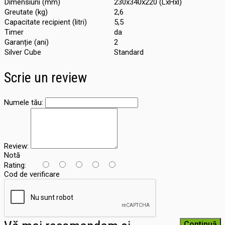
Dimensiuni (mm)
230x340x220 (LxHxl)
Greutate (kg)
2,6
Capacitate recipient (litri)
5,5
Timer
da
Garanție (ani)
2
Silver Cube
Standard
Scrie un review
Numele tău:
Review:
Notă
Rating:
Cod de verificare
Continuă