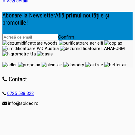
Vezi detalii
Abonare la Newsletter
Află
primul
noutățile și
promoțiile!
Confirm
Contact
0725 588 322
info@soldec.ro