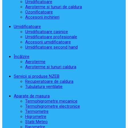
Umidificatoare
Aeroterme si tunuri de caldura
Ozonificatoare
Accesorii inchirieri
Umidificatoare
Umidificatoare casnice
Umidificatoare profesionale
Accesorii umidificatoare
Umidificatoare second hand
Încălzire
Aeroterme
Aeroterme si tunuri caldura
Servicii si produse NZEB
Recuperatoare de caldura
Tubulatura ventilatie
Aparate de masura
Termohigrometre mecanice
Termohigrometre electronice
Termometre
Higrometre
Statii Meteo
Barometre