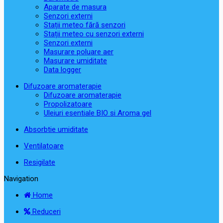
Aparate de masura
Senzori externi
Stații meteo fără senzori
Stații meteo cu senzori externi
Senzori externi
Masurare poluare aer
Masurare umiditate
Data logger
Difuzoare aromaterapie
Difuzoare aromaterapie
Propolizatoare
Uleiuri esentiale BIO si Aroma gel
Absorbtie umiditate
Ventilatoare
Resigilate
Navigation
Home
Reduceri