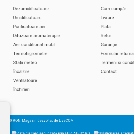
Dezumidificatoare
Cum cumpăr
Umidificatoare
Livrare
Purificatoare aer
Plata
Difuzoare aromaterapie
Retur
Aer conditionat mobil
Garanţie
Termohigrometre
Formular returna
Staţii meteo
Termeni şi condiţ
Încălzire
Contact
Ventilatoare
Închirieri
 50.000 RON. Magazin dezvoltat de
LiveCOM