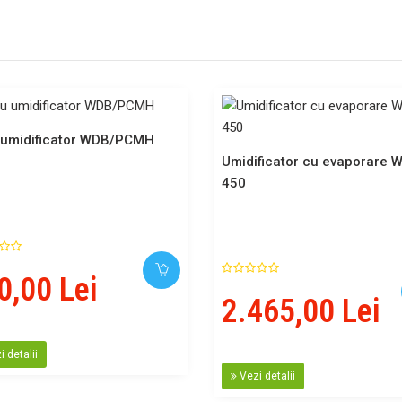
u umidificator WDB/PCMH
Umidificator cu evaporare 
450
0,00 Lei
2.465,00 Lei
 detalii
Vezi detalii