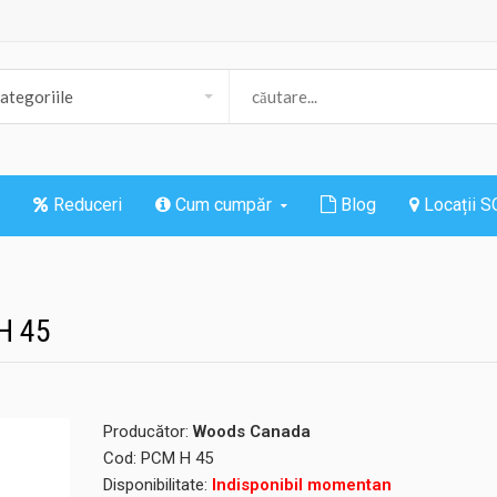
Reduceri
Cum cumpăr
Blog
Locații 
H 45
Producător:
Woods Canada
Cod:
PCM H 45
Disponibilitate:
Indisponibil momentan