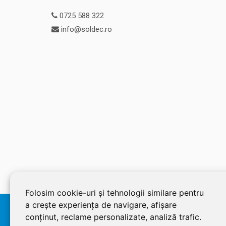
0725 588 322
info@soldec.ro
Folosim cookie-uri și tehnologii similare pentru
a crește experiența de navigare, afișare
© 2026 SOLDEC SRL, RO1822625, J12/4355/2005, Cap Social:
conținut, reclame personalizate, analiză trafic.