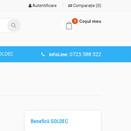
Autentificare
Comparație (0)
Coşul meu
0
SOLDEC
0725 588 322
InfoLine:
Beneficii SOLDEC