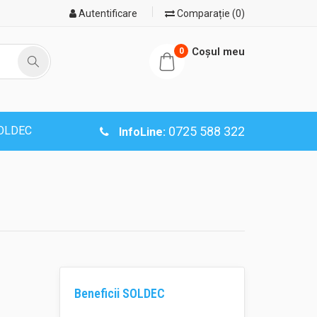
Autentificare
Comparație (0)
Coşul meu
0
SOLDEC
0725 588 322
InfoLine:
Beneficii SOLDEC