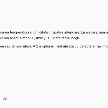
area temperaturii si umiditatii in spatiile interioare. La alegere, apar
e ecran apare simbolul „smiley”. Culoare rama: negru.
tea sau temperatura. A 2 a optiune, fiind afisata cu caractere mai mic
nfort