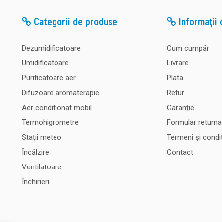
Categorii de produse
Informaţii c
Dezumidificatoare
Cum cumpăr
Umidificatoare
Livrare
Purificatoare aer
Plata
Difuzoare aromaterapie
Retur
Aer conditionat mobil
Garanţie
Termohigrometre
Formular returna
Staţii meteo
Termeni şi condiţ
Încălzire
Contact
Ventilatoare
Închirieri