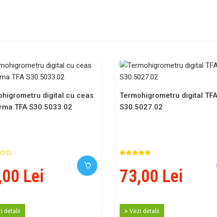
higrometru digital cu ceas
Termohigrometru digital TF
arma TFA S30.5033.02
S30.5027.02
,00 Lei
73,00 Lei
 detalii
Vezi detalii