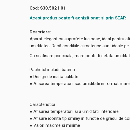
Cod: S30.5021.01
Acest produs poate fi achizitionat si prin SEAP.
Descriere:
Aparat elegant cu suprafete lucioase, ideal pentru afis
umiditatea. Dacă conditiile climaterice sunt ideale p
Ca si afisare principala, mare poate fi setata umidita
Pachetul include bateria
● Design de inalta calitate
● Afisarea temperaturii sau umiditatii in format mare
Caracteristici
● Afisarea temperaturii si a umiditatii interioare
● Afisare iconita tip smiley in functie de gradul de co
● Valori maxime si minime