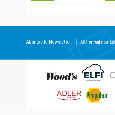
Abonare la Newsletter
Află
primul
noutățil