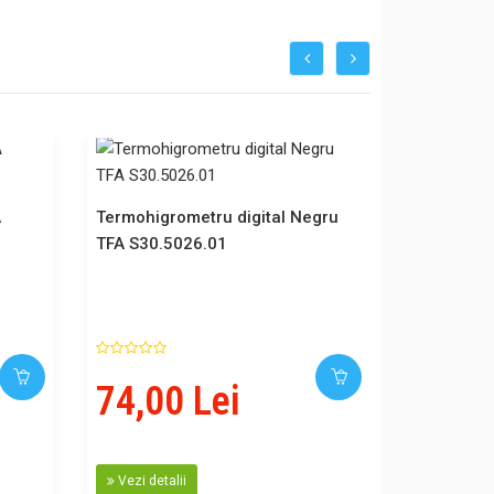
A
Termohigrometru digital Negru
TFA S30.5026.01
74,00 Lei
Vezi detalii