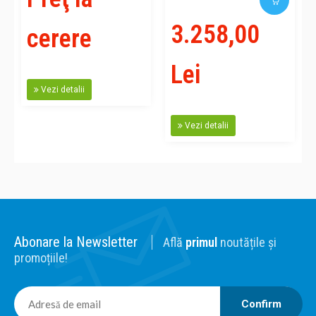
3.258,00
cerere
Lei
Vezi detalii
Vezi detalii
Abonare la Newsletter
Află
primul
noutățile și
promoțiile!
Confirm