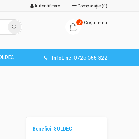
Autentificare
Comparație (0)
Coşul meu
0
SOLDEC
0725 588 322
InfoLine:
Beneficii SOLDEC