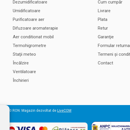
Dezumidificatoare
Cum cumpăr
Umidificatoare
Livrare
Purificatoare aer
Plata
Difuzoare aromaterapie
Retur
Aer conditionat mobil
Garanţie
Termohigrometre
Formular returna
Staţii meteo
Termeni şi condiţ
Încălzire
Contact
Ventilatoare
Închirieri
 50.000 RON. Magazin dezvoltat de
LiveCOM