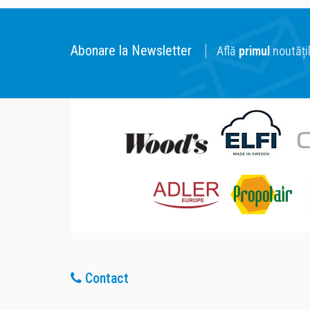
Abonare la Newsletter
Află
primul
noutățil
Contact