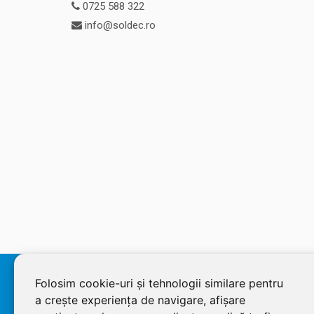
0725 588 322
info@soldec.ro
© 2026 SOLDEC SRL, RO1822625, J12/4355/2005, Cap Social:
Folosim cookie-uri și tehnologii similare pentru
a crește experiența de navigare, afișare