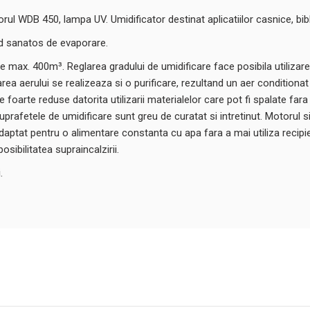
 WDB 450, lampa UV. Umidificator destinat aplicatiilor casnice, bibliot
od sanatos de evaporare.
ax. 400m³. Reglarea gradului de umidificare face posibila utilizarea
icarea aerului se realizeaza si o purificare, rezultand un aer conditi
ere foarte reduse datorita utilizarii materialelor care pot fi spalate fa
prafetele de umidificare sunt greu de curatat si intretinut. Motorul si
ptat pentru o alimentare constanta cu apa fara a mai utiliza recipie
sibilitatea supraincalzirii.
.