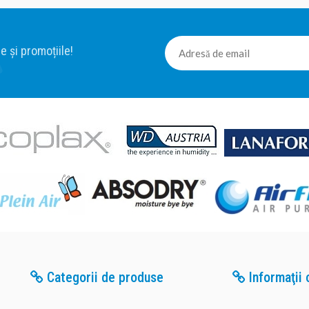
e și promoțiile!
Categorii de produse
Informaţii c