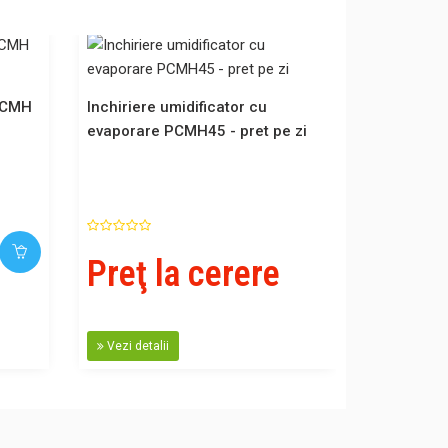
 PCMH
Inchiriere umidificator cu
evaporare PCMH45 - pret pe zi
Preţ la cerere
Vezi detalii