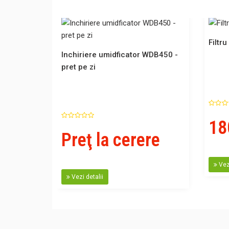
Filtr
Inchiriere umidficator WDB450 -
pret pe zi
18
Preţ la cerere
Vezi
Vezi detalii