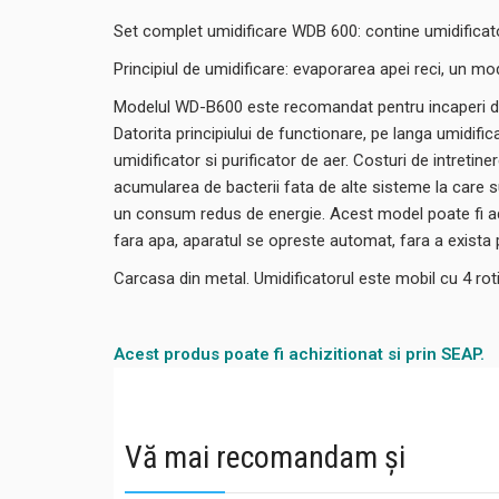
Set complet umidificare WDB 600: contine umidificatorul
Principiul de umidificare: evaporarea apei reci, un m
Modelul WD-B600 este recomandat pentru incaperi de m
Datorita principiului de functionare, pe langa umidif
umidificator si purificator de aer. Costuri de intretin
acumularea de bacterii fata de alte sisteme la care su
un consum redus de energie. Acest model poate fi ada
fara apa, aparatul se opreste automat, fara a exista po
Carcasa din metal. Umidificatorul este mobil cu 4 roti
Acest produs poate fi achizitionat si prin SEAP.
Vă mai recomandam și