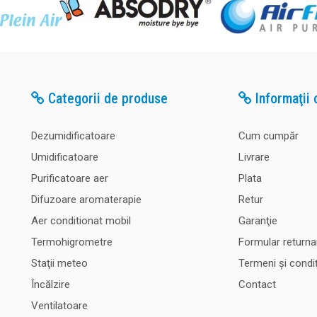
Categorii de produse
Informaţii c
Dezumidificatoare
Cum cumpăr
Umidificatoare
Livrare
Purificatoare aer
Plata
Difuzoare aromaterapie
Retur
Aer conditionat mobil
Garanţie
Termohigrometre
Formular returna
Staţii meteo
Termeni şi condiţ
Încălzire
Contact
Ventilatoare