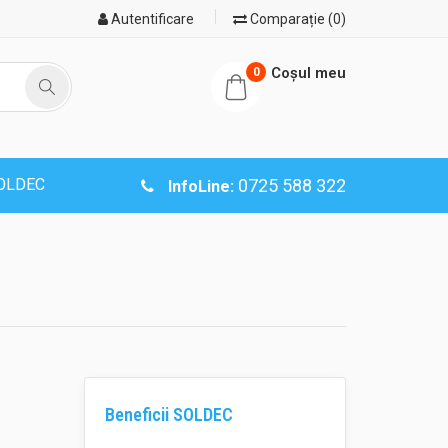
Autentificare
Comparație (0)
Coşul meu
0
SOLDEC
0725 588 322
InfoLine:
Beneficii SOLDEC