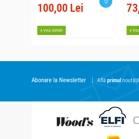
100,00 Lei
73
Vezi detalii
Vezi
Abonare la Newsletter
Află
primul
noutățil