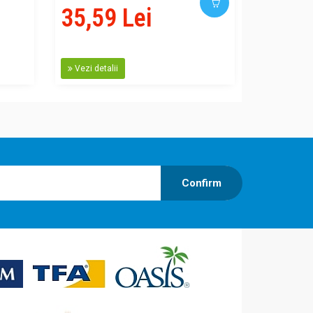
35,59 Lei
125,
Vezi detalii
Vezi detal
Confirm