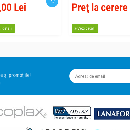
,00 Lei
Preţ la cerere
 detalii
Vezi detalii
e și promoțiile!