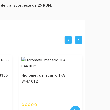
 de transport este de 25 RON.
HG165
Higrometru mecanic TFA
Termohigr
S44.1012
S45.2033