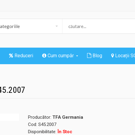
Reduceri
Cum cumpăr
Blog
Locații 
45.2007
Producător:
TFA Germania
Cod:
S45.2007
Disponibilitate:
În Stoc