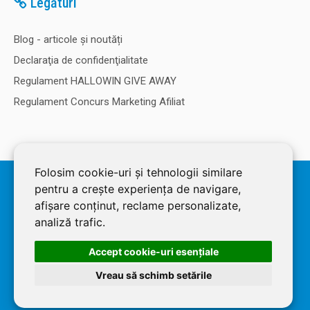
Legături
Blog - articole și noutăți
Declaraţia de confidenţialitate
Regulament HALLOWIN GIVE AWAY
Regulament Concurs Marketing Afiliat
Folosim cookie-uri și tehnologii similare
© 2026 SOLDEC SRL, RO1822625, J12/4355/2005, Cap Social: 50.000
pentru a crește experiența de navigare,
RON. Magazin dezvoltat de
LiveCOM
afișare conținut, reclame personalizate,
analiză trafic.
Accept cookie-uri esenţiale
Vreau să schimb setările