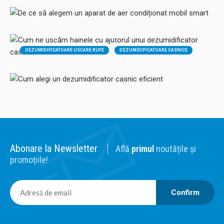
APARATE DE AER CONDITIONAT PORTABILE
WOODS
SOLDEC
29.05.2020
APARATE DE AER CONDITIONAT DE INCHIRIAT
Cum ne uscăm hainele cu ajutorul unui
APARAT DE AER CONDITIONAT MOBIL
dezumidificator casnic
APARAT DE AER CONDITIONAT SMART
APARAT DE AER CONDITIONAT
05.12.2019
DEZUMIDIFICATOARE USCARE RUFE
DEZUMIDIFICATOARE CASNICE
APARATE DE AER CONDITIONAT PRIETENOASE CU MEDIUL
WOODS
Cum alegi un dezumidificator casnic eficient
DEZUMIDIFICATOARE SOLDEC
DEZUMIDIFICATOARE WOODS
DEZUMIDIFICATOR EFICIENT
CUM ALEGI UN DEZUIDIFICATOR
DEZUMIDIFICATOARE BUNE
DEZUMIDIFICATOARE WOODS
DEZUMIDIFICATOR CASNIC
Abonare la Newsletter
Află
primul
noutățile și
promoțiile!
Confirm