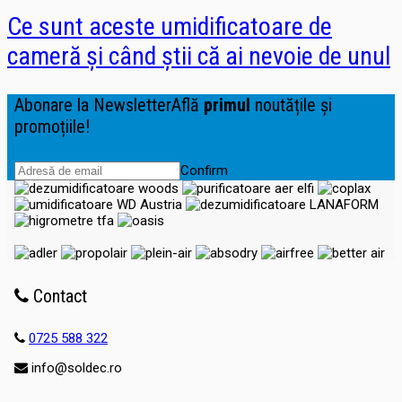
Ce sunt aceste umidificatoare de
cameră și când știi că ai nevoie de unul
Abonare la Newsletter
Află
primul
noutățile și
promoțiile!
Confirm
Contact
0725 588 322
info@soldec.ro