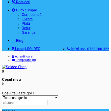
Reduceri
Cum cumpăr
Cum cumpăr
Livrare
Plată
Retur
Garanție
Blog
Locații SOLDEC
InfoLine:
0725 588 322
Autentificare
Comparație (0)
0
Coşul meu
0
Coșul tău este gol !