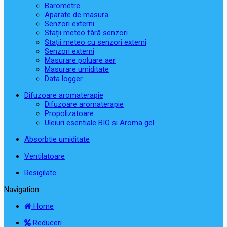
Barometre
Aparate de masura
Senzori externi
Stații meteo fără senzori
Stații meteo cu senzori externi
Senzori externi
Masurare poluare aer
Masurare umiditate
Data logger
Difuzoare aromaterapie
Difuzoare aromaterapie
Propolizatoare
Uleiuri esentiale BIO si Aroma gel
Absorbtie umiditate
Ventilatoare
Resigilate
Navigation
Home
Reduceri