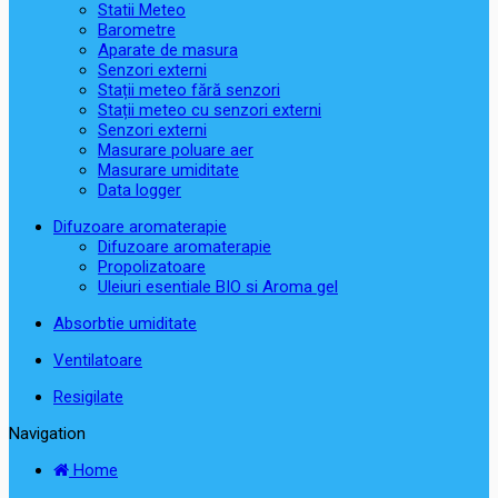
Statii Meteo
Barometre
Aparate de masura
Senzori externi
Stații meteo fără senzori
Stații meteo cu senzori externi
Senzori externi
Masurare poluare aer
Masurare umiditate
Data logger
Difuzoare aromaterapie
Difuzoare aromaterapie
Propolizatoare
Uleiuri esentiale BIO si Aroma gel
Absorbtie umiditate
Ventilatoare
Resigilate
Navigation
Home