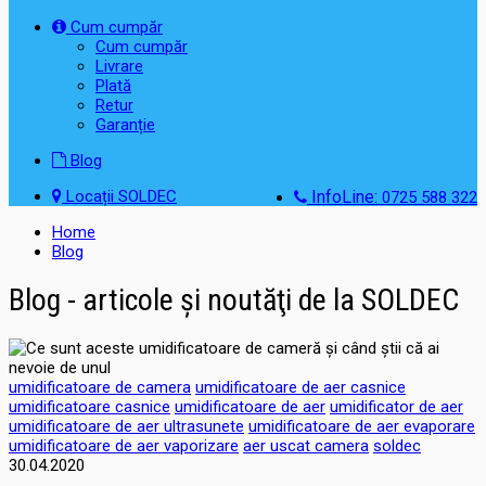
Cum cumpăr
Cum cumpăr
Livrare
Plată
Retur
Garanție
Blog
Locații SOLDEC
InfoLine:
0725 588 322
Home
Blog
Blog - articole şi noutăţi de la SOLDEC
umidificatoare de camera
umidificatoare de aer casnice
umidificatoare casnice
umidificatoare de aer
umidificator de aer
umidificatoare de aer ultrasunete
umidificatoare de aer evaporare
umidificatoare de aer vaporizare
aer uscat camera
soldec
30.04.2020