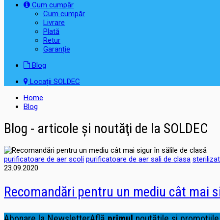
Cum cumpăr
Cum cumpăr
Livrare
Plată
Retur
Garanție
Blog
Locații SOLDEC
Home
Blog
Blog - articole şi noutăţi de la SOLDEC
purificatoare de aer scoli
purificatoare de aer sali de clasa
steriliz
23.09.2020
Recomandări pentru un mediu cât mai sig
Abonare la Newsletter
Află
primul
noutățile și promoțiile