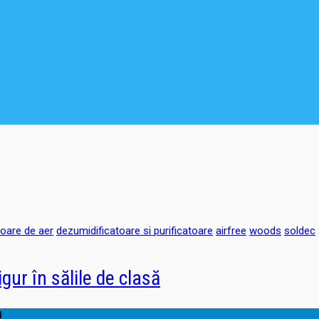
atoare de aer
dezumidificatoare si purificatoare
airfree
woods
soldec
ur în sălile de clasă
!