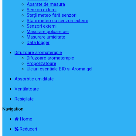
Aparate de masura
Senzori externi
Stații meteo fără senzori
Stații meteo cu senzori externi
Senzori externi
Masurare poluare aer
Masurare umiditate
Data logger
Difuzoare aromaterapie
Difuzoare aromaterapie
Propolizatoare
Uleiuri esentiale BIO si Aroma gel
Absorbtie umiditate
Ventilatoare
Resigilate
Navigation
Home
Reduceri