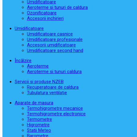
Umidificatoare
Aeroterme si tunuri de caldura
Ozonificatoare
Accesorii inchirieri
Umidificatoare
Umidificatoare casnice
Umidificatoare profesionale
Accesorii umidificatoare
Umidificatoare second hand
Încălzire
Aeroterme
Aeroterme si tunuri caldura
Servicii si produse NZEB
Recuperatoare de caldura
Tubulatura ventilatie
Aparate de masura
Termohigrometre mecanice
Termohigrometre electronice
Termometre
Higrometre
Statii Meteo
Barometre