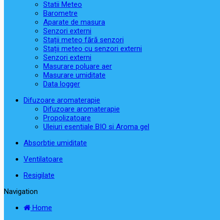
Statii Meteo
Barometre
Aparate de masura
Senzori externi
Stații meteo fără senzori
Stații meteo cu senzori externi
Senzori externi
Masurare poluare aer
Masurare umiditate
Data logger
Difuzoare aromaterapie
Difuzoare aromaterapie
Propolizatoare
Uleiuri esentiale BIO si Aroma gel
Absorbtie umiditate
Ventilatoare
Resigilate
Navigation
Home