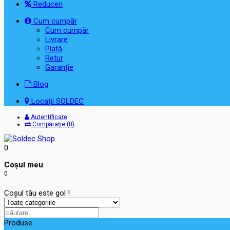
Reduceri
Cum cumpăr
Cum cumpăr
Livrare
Plată
Retur
Garanție
Blog
Locații SOLDEC
Autentificare
Comparație (0)
0
Coşul meu
0
Coșul tău este gol !
Produse