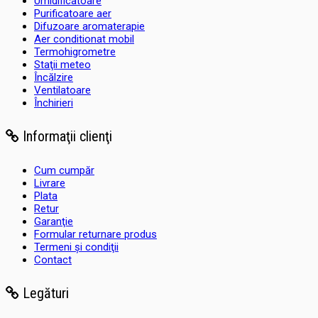
Umidificatoare
Purificatoare aer
Difuzoare aromaterapie
Aer conditionat mobil
Termohigrometre
Staţii meteo
Încălzire
Ventilatoare
Închirieri
Informaţii clienţi
Cum cumpăr
Livrare
Plata
Retur
Garanţie
Formular returnare produs
Termeni şi condiţii
Contact
Legături