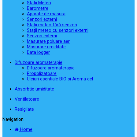
Statii Meteo
Barometre
Aparate de masura
Senzori externi
Stații meteo fără senzori
Stații meteo cu senzori externi
Senzori externi
Masurare poluare aer
Masurare umiditate
Data logger
Difuzoare aromaterapie
Difuzoare aromaterapie
Propolizatoare
Uleiuri esentiale BIO si Aroma gel
Absorbtie umiditate
Ventilatoare
Resigilate
Navigation
Home