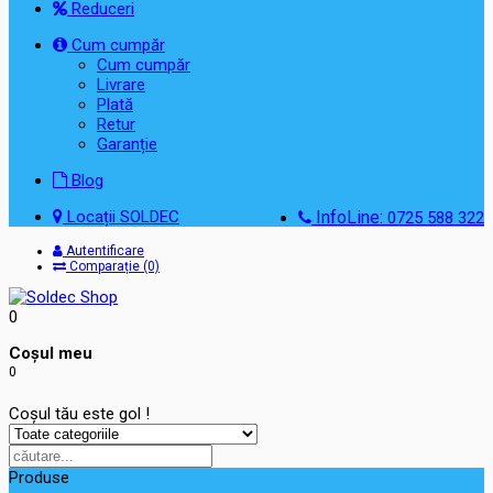
Reduceri
Cum cumpăr
Cum cumpăr
Livrare
Plată
Retur
Garanție
Blog
Locații SOLDEC
InfoLine:
0725 588 322
Autentificare
Comparație (0)
0
Coşul meu
0
Coșul tău este gol !
Produse