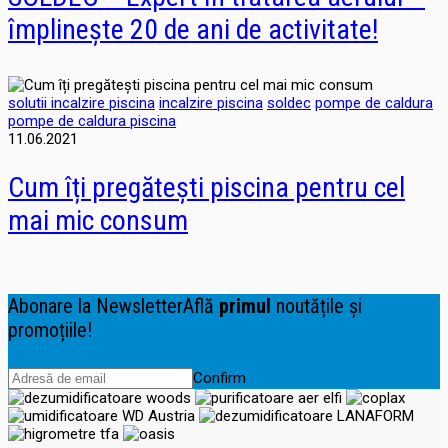
împlinește 20 de ani de activitate!
solutii incalzire piscina
incalzire piscina
soldec
pompe de caldura
pompe de caldura piscina
11.06.2021
Cum îți pregătești piscina pentru cel
mai mic consum
Abonare la Newsletter
Află
primul
noutățile și
promoțiile!
Confirm