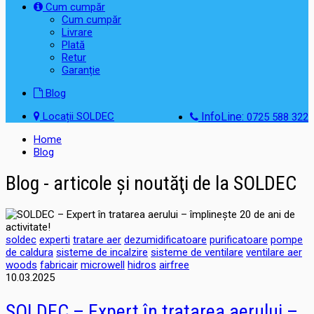
Cum cumpăr
Cum cumpăr
Livrare
Plată
Retur
Garanție
Blog
Locații SOLDEC
InfoLine:
0725 588 322
Home
Blog
Blog - articole şi noutăţi de la SOLDEC
soldec
experti
tratare aer
dezumidificatoare
purificatoare
pompe
de caldura
sisteme de incalzire
sisteme de ventilare
ventilare aer
woods
fabricair
microwell
hidros
airfree
10.03.2025
SOLDEC – Expert în tratarea aerului –