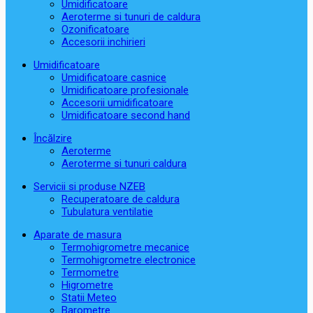
Umidificatoare
Aeroterme si tunuri de caldura
Ozonificatoare
Accesorii inchirieri
Umidificatoare
Umidificatoare casnice
Umidificatoare profesionale
Accesorii umidificatoare
Umidificatoare second hand
Încălzire
Aeroterme
Aeroterme si tunuri caldura
Servicii si produse NZEB
Recuperatoare de caldura
Tubulatura ventilatie
Aparate de masura
Termohigrometre mecanice
Termohigrometre electronice
Termometre
Higrometre
Statii Meteo
Barometre