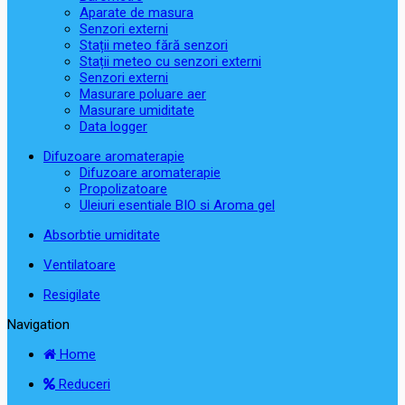
Aparate de masura
Senzori externi
Stații meteo fără senzori
Stații meteo cu senzori externi
Senzori externi
Masurare poluare aer
Masurare umiditate
Data logger
Difuzoare aromaterapie
Difuzoare aromaterapie
Propolizatoare
Uleiuri esentiale BIO si Aroma gel
Absorbtie umiditate
Ventilatoare
Resigilate
Navigation
Home
Reduceri