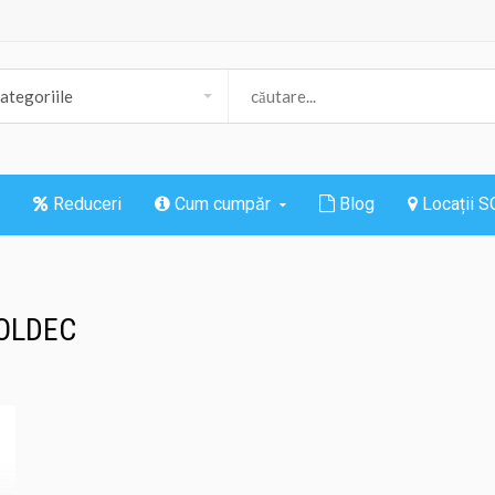
Reduceri
Cum cumpăr
Blog
Locații 
 SOLDEC