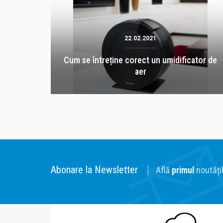
22.02.2021
Cum se întreține corect un umidificator de
aer
Abonare la Newsletter
Află
primul
noutățil