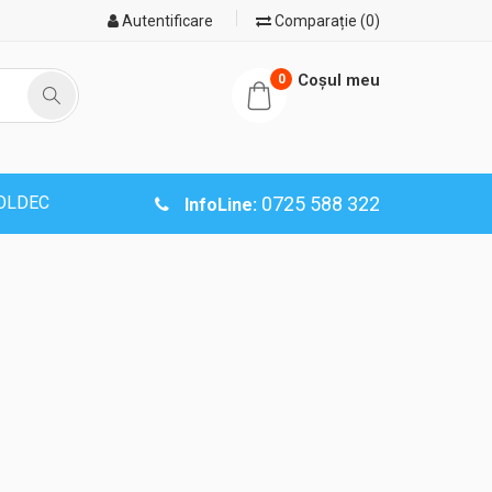
Autentificare
Comparație (0)
Coşul meu
0
SOLDEC
0725 588 322
InfoLine: