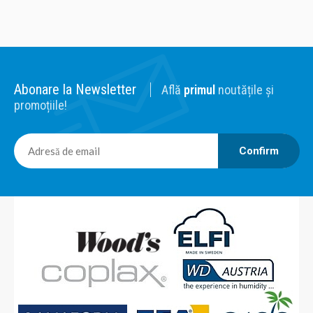
Abonare la Newsletter
Află
primul
noutățile și
promoțiile!
Confirm