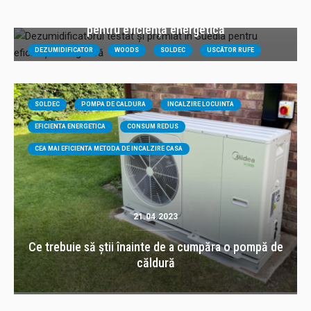
Dezumidificatorul testat și premiat în Suedia
pentru eficiență energetică
DEZUMIDIFICATOR
WOODS
SOLDEC
USCĂTOR RUFE
USCĂTOR HAINE
EFICIENȚĂ ENERGETICĂ
SOLDEC
POMPA DE CALDURA
INCALZIRE LOCUINTA
EFICIENTA ENERGETICA
CONSUM REDUS
CEA MAI EFICIENTA METODA DE INCALZIRE CASA
21.04.2023
Ce trebuie să știi înainte de a cumpăra o pompă de
căldură