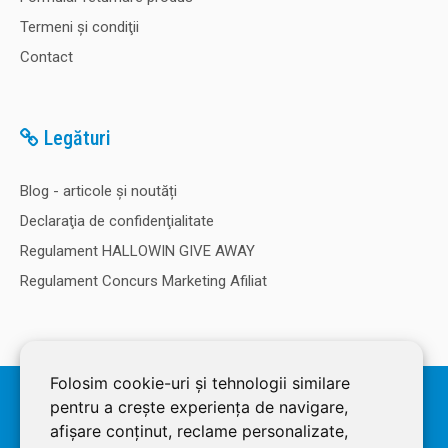
Termeni şi condiţii
Contact
Legături
Blog - articole și noutăți
Declaraţia de confidenţialitate
Regulament HALLOWIN GIVE AWAY
Regulament Concurs Marketing Afiliat
Folosim cookie-uri și tehnologii similare
© 2026 SOLDEC SRL, RO1822625, J12/4355/2005, Cap Social: 50.000
pentru a crește experiența de navigare,
RON. Magazin dezvoltat de
LiveCOM
afișare conținut, reclame personalizate,