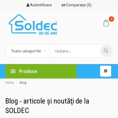
Autentificare
Comparație (0)
0
Produse
Home
Blog
Blog - articole şi noutăţi de la
16.08.2023
SOLDEC
DEZUMIDIFICATORUL - un must have al locuinței