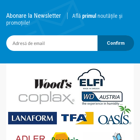
Abonare la Newsletter
Află
primul
noutățile și
promoțiile!
Confirm