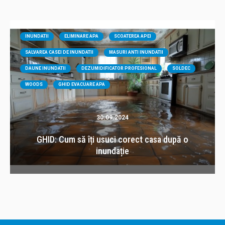
INUNDATII
ELIMINARE APA
SCOATEREA APEI
SALVAREA CASEI DE INUNDATII
MASURI ANTI INUNDATII
DAUNE INUNDATII
DEZUMIDIFICATOR PROFESIONAL
SOLDEC
WOODS
GHID EVACUARE APA
30.09.2024
GHID: Cum să îți usuci corect casa după o
inundație