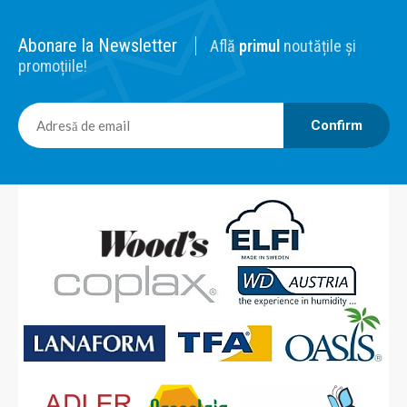
Abonare la Newsletter
Află
primul
noutățile și
promoțiile!
Confirm