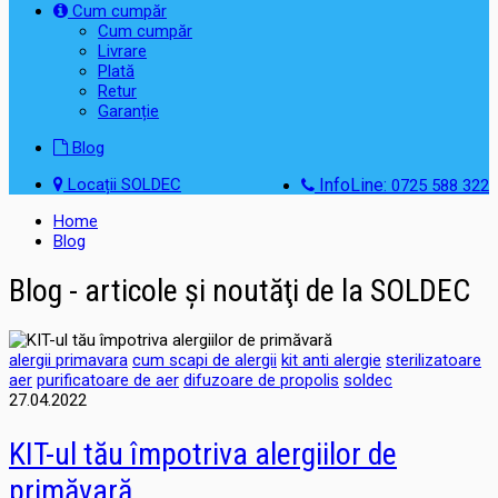
Cum cumpăr
Cum cumpăr
Livrare
Plată
Retur
Garanție
Blog
Locații SOLDEC
InfoLine:
0725 588 322
Home
Blog
Blog - articole şi noutăţi de la SOLDEC
alergii primavara
cum scapi de alergii
kit anti alergie
sterilizatoare
aer
purificatoare de aer
difuzoare de propolis
soldec
27.04.2022
KIT-ul tău împotriva alergiilor de
primăvară