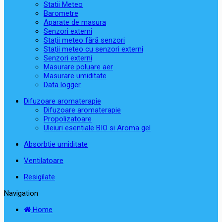
Statii Meteo
Barometre
Aparate de masura
Senzori externi
Stații meteo fără senzori
Stații meteo cu senzori externi
Senzori externi
Masurare poluare aer
Masurare umiditate
Data logger
Difuzoare aromaterapie
Difuzoare aromaterapie
Propolizatoare
Uleiuri esentiale BIO si Aroma gel
Absorbtie umiditate
Ventilatoare
Resigilate
Navigation
Home