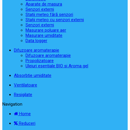
Aparate de masura
Senzori externi
Stații meteo fără senzori
Stații meteo cu senzori externi
Senzori externi
Masurare poluare aer
Masurare umiditate
Data logger
Difuzoare aromaterapie
Difuzoare aromaterapie
Propolizatoare
Uleiuri esentiale BIO si Aroma gel
Absorbtie umiditate
Ventilatoare
Resigilate
Navigation
Home
Reduceri