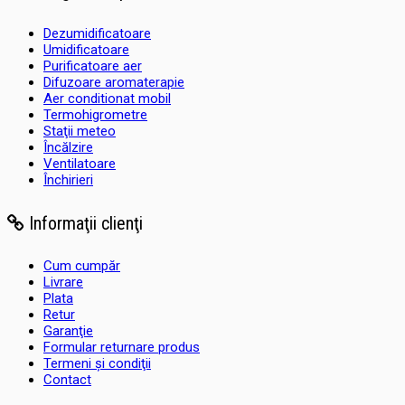
Dezumidificatoare
Umidificatoare
Purificatoare aer
Difuzoare aromaterapie
Aer conditionat mobil
Termohigrometre
Staţii meteo
Încălzire
Ventilatoare
Închirieri
Informaţii clienţi
Cum cumpăr
Livrare
Plata
Retur
Garanţie
Formular returnare produs
Termeni şi condiţii
Contact