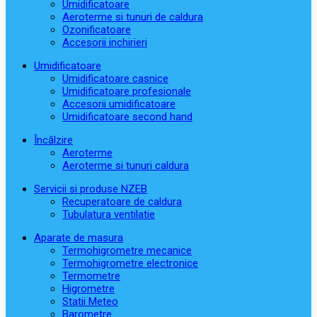
Umidificatoare
Aeroterme si tunuri de caldura
Ozonificatoare
Accesorii inchirieri
Umidificatoare
Umidificatoare casnice
Umidificatoare profesionale
Accesorii umidificatoare
Umidificatoare second hand
Încălzire
Aeroterme
Aeroterme si tunuri caldura
Servicii si produse NZEB
Recuperatoare de caldura
Tubulatura ventilatie
Aparate de masura
Termohigrometre mecanice
Termohigrometre electronice
Termometre
Higrometre
Statii Meteo
Barometre