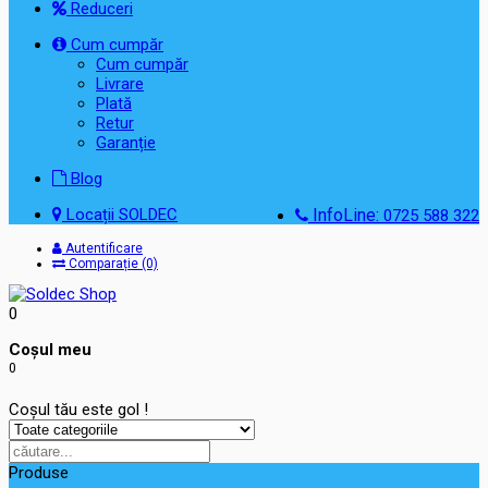
Reduceri
Cum cumpăr
Cum cumpăr
Livrare
Plată
Retur
Garanție
Blog
Locații SOLDEC
InfoLine:
0725 588 322
Autentificare
Comparație (0)
0
Coşul meu
0
Coșul tău este gol !
Produse