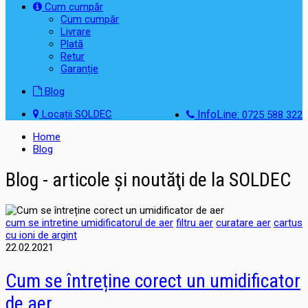
Cum cumpăr
Cum cumpăr
Livrare
Plată
Retur
Garanție
Blog
Locații SOLDEC
InfoLine:
0725 588 322
Home
Blog
Blog - articole şi noutăţi de la SOLDEC
cum se intretine umidificatorul de aer
filtru aer
curatare aer
cartus
cu ioni de argint
22.02.2021
Cum se întreține corect un umidificator
de aer