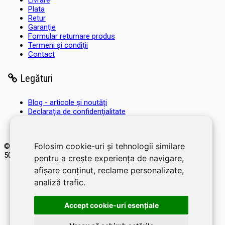
Livrare
Plata
Retur
Garanţie
Formular returnare produs
Termeni şi condiţii
Contact
Legături
Blog - articole și noutăți
Declaraţia de confidenţialitate
Regulament HALLOWIN GIVE AWAY
Regulament Concurs Marketing Afiliat
Folosim cookie-uri și tehnologii similare
© 2026 SOLDEC SRL, RO1822625, J12/4355/2005, Cap Social:
50.000 RON. Magazin dezvoltat de
LiveCOM
pentru a crește experiența de navigare,
afișare conținut, reclame personalizate,
analiză trafic.
Accept cookie-uri esenţiale