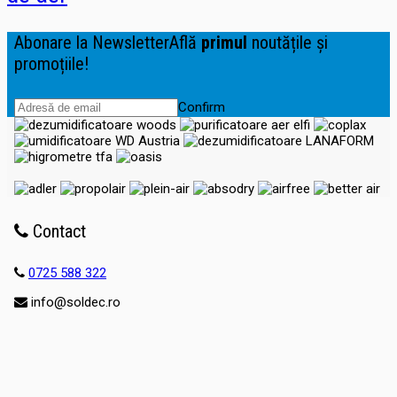
Abonare la Newsletter
Află
primul
noutățile și
promoțiile!
Confirm
Contact
0725 588 322
info@soldec.ro