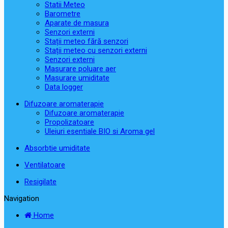
Statii Meteo
Barometre
Aparate de masura
Senzori externi
Stații meteo fără senzori
Stații meteo cu senzori externi
Senzori externi
Masurare poluare aer
Masurare umiditate
Data logger
Difuzoare aromaterapie
Difuzoare aromaterapie
Propolizatoare
Uleiuri esentiale BIO si Aroma gel
Absorbtie umiditate
Ventilatoare
Resigilate
Navigation
Home