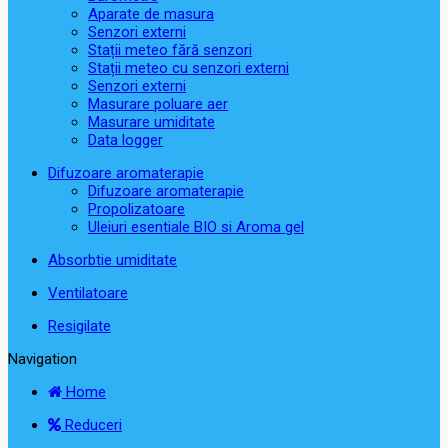
Aparate de masura
Senzori externi
Stații meteo fără senzori
Stații meteo cu senzori externi
Senzori externi
Masurare poluare aer
Masurare umiditate
Data logger
Difuzoare aromaterapie
Difuzoare aromaterapie
Propolizatoare
Uleiuri esentiale BIO si Aroma gel
Absorbtie umiditate
Ventilatoare
Resigilate
Navigation
Home
Reduceri