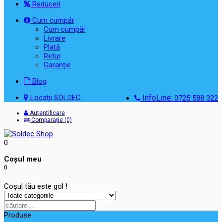
Reduceri
Cum cumpăr
Cum cumpăr
Livrare
Plată
Retur
Garanție
Blog
Locații SOLDEC
InfoLine:
0725 588 322
Autentificare
Comparație (0)
0
Coşul meu
0
Coșul tău este gol !
Produse