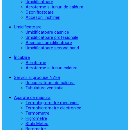
Umidificatoare
Aeroterme si tunuri de caldura
Ozonificatoare
Accesorii inchirieri
Umidificatoare
Umidificatoare casnice
Umidificatoare profesionale
Accesorii umidificatoare
Umidificatoare second hand
Încălzire
Aeroterme
Aeroterme si tunuri caldura
Servicii si produse NZEB
Recuperatoare de caldura
Tubulatura ventilatie
Aparate de masura
Termohigrometre mecanice
Termohigrometre electronice
Termometre
Higrometre
Statii Meteo
Barometre