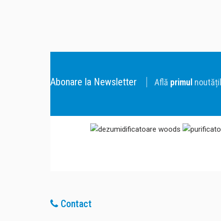
PURIFICATOR CAMERA COPIL
STERILIZATOR AER CAMERA COPII
TEHNOLOGIE AER SANATOS
UMIDIFICATOARE CAMERA COPII
UMIDIFICATOR MOONY
PROPOLIZATOR CAMERA
PROPOLIZATOR CAMERA COPII
Abonare la Newsletter
Află
primul
noutățil
Contact