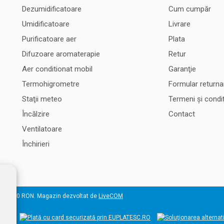
Dezumidificatoare
Cum cumpăr
Umidificatoare
Livrare
Purificatoare aer
Plata
Difuzoare aromaterapie
Retur
Aer conditionat mobil
Garanţie
Termohigrometre
Formular returna
Staţii meteo
Termeni şi condiţ
Încălzire
Contact
Ventilatoare
Închirieri
 50.000 RON. Magazin dezvoltat de
LiveCOM