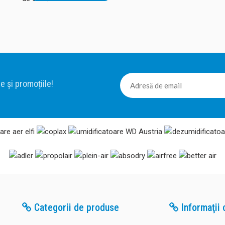
SISTEME DE VENTILARE
VENTILARE AER
WOODS
PURIFICATOARE DE AER SALI DE CLASA
FABRICAIR
MICROWELL
HIDROS
AIRFREE
STERILIZATOARE DE AER
DEZUMIDIFICATOARE SI PURIFICATOARE
AIRFREE
WOODS
SOLDEC
e și promoțiile!
Categorii de produse
Informaţii c