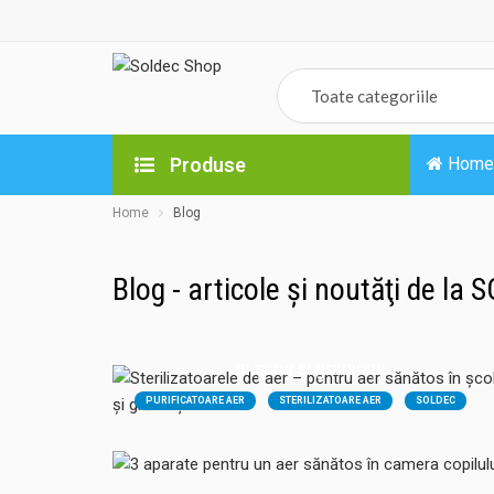
Produse
Home
Home
Blog
Blog - articole şi noutăţi de la
17.09.2025
Sterilizatoarele de aer – pentru aer sănătos
09.06.2022
în școli și grădinițe
3 aparate pentru un aer sănătos în camera
PURIFICATOARE AER
STERILIZATOARE AER
SOLDEC
copilului
AIRFREE
AER CURAT
ÎNDEPĂRTARE MIROSURI
ELIMINARE VIRUSI
SOLDEC
AIRFREE
WOODS