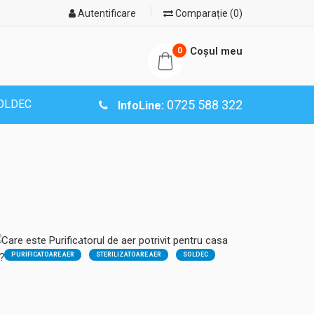
Autentificare
Comparație (0)
Coşul meu
0
SOLDEC
0725 588 322
InfoLine:
28.01.2025
Care este Purificatorul de aer potrivit
pentru casa ta?
PURIFICATOARE AER
STERILIZATOARE AER
SOLDEC
AIRFREE
WOODS
WOODS SUEDIA
AER CURAT
FILTRU HEPA
FILTRU CARBUNE