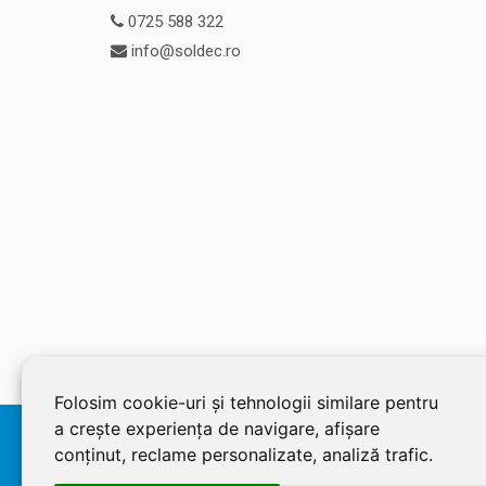
0725 588 322
info@soldec.ro
Folosim cookie-uri și tehnologii similare pentru
a crește experiența de navigare, afișare
© 2026 SOLDEC SRL, RO1822625, J12/4355/2005, Cap Social:
conținut, reclame personalizate, analiză trafic.