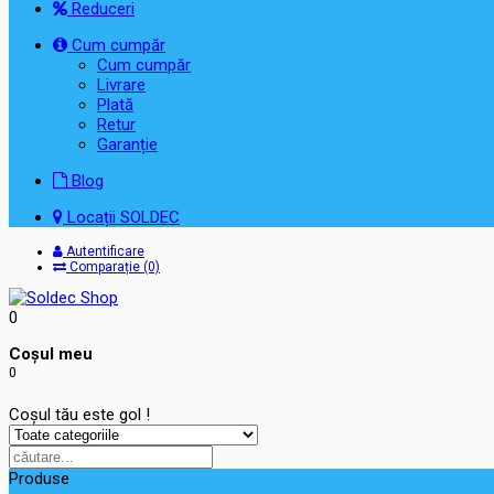
Reduceri
Cum cumpăr
Cum cumpăr
Livrare
Plată
Retur
Garanție
Blog
Locații SOLDEC
Autentificare
Comparație (0)
0
Coşul meu
0
Coșul tău este gol !
Produse