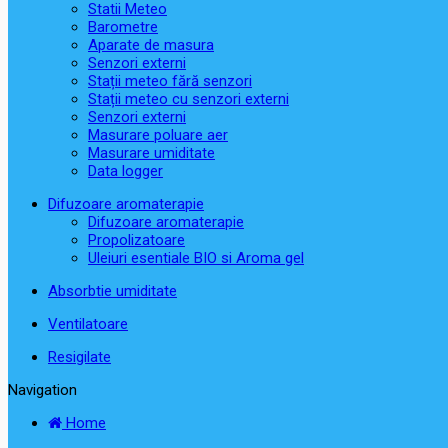
Statii Meteo
Barometre
Aparate de masura
Senzori externi
Stații meteo fără senzori
Stații meteo cu senzori externi
Senzori externi
Masurare poluare aer
Masurare umiditate
Data logger
Difuzoare aromaterapie
Difuzoare aromaterapie
Propolizatoare
Uleiuri esentiale BIO si Aroma gel
Absorbtie umiditate
Ventilatoare
Resigilate
Navigation
Home