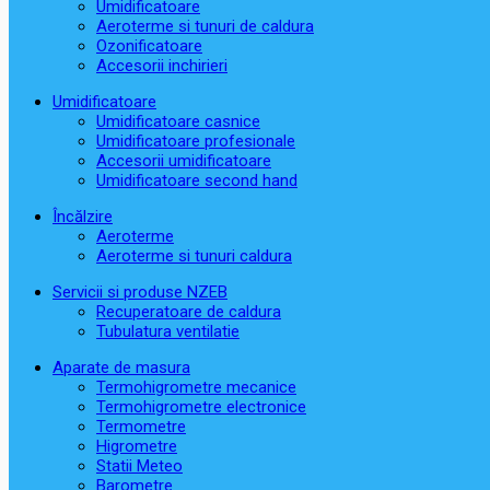
Umidificatoare
Aeroterme si tunuri de caldura
Ozonificatoare
Accesorii inchirieri
Umidificatoare
Umidificatoare casnice
Umidificatoare profesionale
Accesorii umidificatoare
Umidificatoare second hand
Încălzire
Aeroterme
Aeroterme si tunuri caldura
Servicii si produse NZEB
Recuperatoare de caldura
Tubulatura ventilatie
Aparate de masura
Termohigrometre mecanice
Termohigrometre electronice
Termometre
Higrometre
Statii Meteo
Barometre