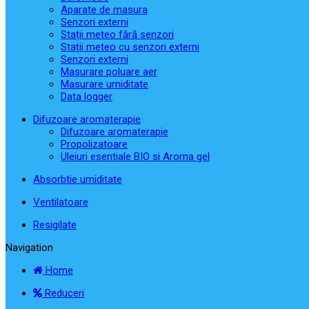
Aparate de masura
Senzori externi
Stații meteo fără senzori
Stații meteo cu senzori externi
Senzori externi
Masurare poluare aer
Masurare umiditate
Data logger
Difuzoare aromaterapie
Difuzoare aromaterapie
Propolizatoare
Uleiuri esentiale BIO si Aroma gel
Absorbtie umiditate
Ventilatoare
Resigilate
Navigation
Home
Reduceri