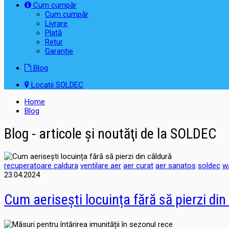
Cum cumpăr
Cum cumpăr
Livrare
Plată
Retur
Garanție
Blog
Locații SOLDEC
Home
Blog
Blog - articole şi noutăţi de la SOLDEC
recuperatoare caldura
ventilare aer
aer curat
aer sanatos
soldec
wa
23.04.2024
Cum aerisești locuința fără să pierzi din