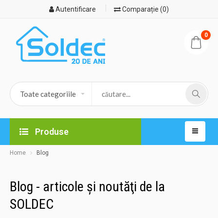
Autentificare
Comparație (0)
0
Produse
Home
Blog
Blog - articole şi noutăţi de la
16.08.2023
SOLDEC
DEZUMIDIFICATORUL - un must have al locuinței