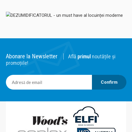
moderne
DEZUMIDIFICATOR
SOLDEC
WOODS
DEZUMIDIFICATOR CASNIC
DEZUMIDIFICATOR MUST HAVE
ABSOARBE APA
AER PROASPAT
DEZUMIDIFICATOR PROFESIONAL
DEZUMIDIFICATOR CLUJ
DEZUMIDIFICATOR BUCURESTI
Abonare la Newsletter
Află
primul
noutățile și
DEZUMIDIFICATOR SOLDEC
DEZUMIDIFICATOR WOODS
promoțiile!
Confirm