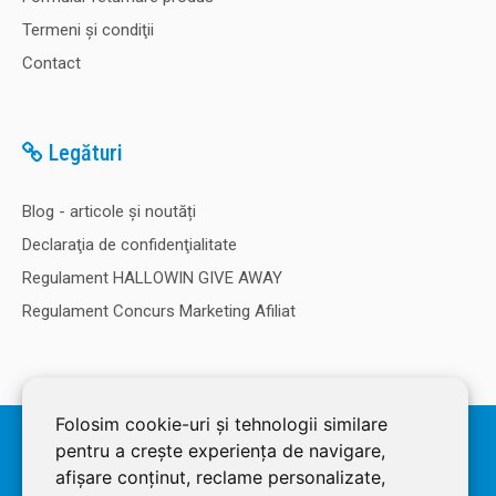
Termeni şi condiţii
Contact
Legături
Blog - articole și noutăți
Declaraţia de confidenţialitate
Regulament HALLOWIN GIVE AWAY
Regulament Concurs Marketing Afiliat
Folosim cookie-uri și tehnologii similare
© 2026 SOLDEC SRL, RO1822625, J12/4355/2005, Cap Social: 50.000
pentru a crește experiența de navigare,
RON. Magazin dezvoltat de
LiveCOM
afișare conținut, reclame personalizate,