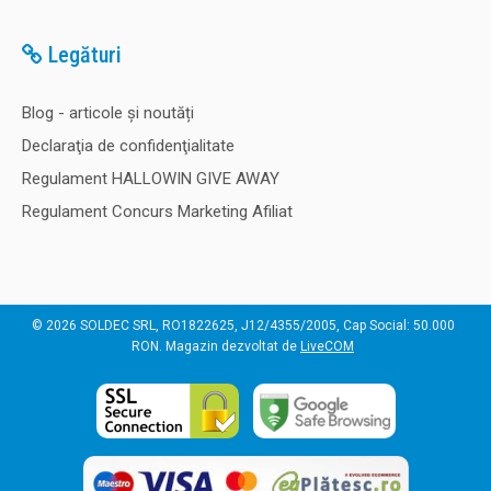
Legături
Blog - articole și noutăți
Declaraţia de confidenţialitate
Regulament HALLOWIN GIVE AWAY
Regulament Concurs Marketing Afiliat
© 2026 SOLDEC SRL, RO1822625, J12/4355/2005, Cap Social: 50.000
RON. Magazin dezvoltat de
LiveCOM