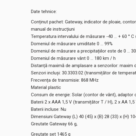
Date tehnice:
Conținut pachet: Gateway, indicator de ploaie, conto
manual de instrucțiuni
Temperatura intervalului de măsurare -40 ... + 60 ° C (
Domeniul de măsurare umiditate 0 ... 99%
Domeniul de măsurare a precipitațiilor este de 0 ... 
Domeniul de măsurare vânt 0 ... 180 km / h
Distanță maximă de amplasare a senzorilor: maxim 
Senzori incluși: 30.3303.02 (transmițător de temperat
Frecvența de transmisie: 868 MHz
Material plastic
Consum de energie: Solar (contor de vânt), adaptor de
Baterii 2 x AAA 1,5 V (transmițător T / H), 2 x AA 1,5
Baterii incluse: Nu
Dimensiuni Gateway (L) 40 (45) x (B) 28 (33) x (H) 
Greutate Gateway 66 g,
Greutate set 1465 g