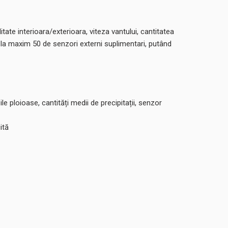
te interioara/exterioara, viteza vantului, cantitatea
at la maxim 50 de senzori externi suplimentari, putând
le ploioase, cantități medii de precipitații, senzor
ită