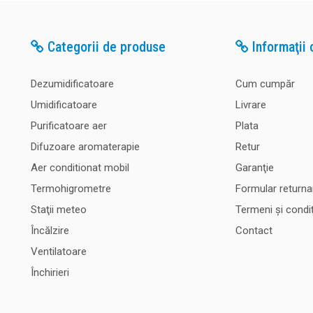
Categorii de produse
Informaţii c
Dezumidificatoare
Cum cumpăr
Umidificatoare
Livrare
Purificatoare aer
Plata
Difuzoare aromaterapie
Retur
Aer conditionat mobil
Garanţie
Termohigrometre
Formular returna
Staţii meteo
Termeni şi condiţ
Încălzire
Contact
Ventilatoare
Închirieri