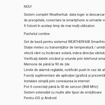
NOU!
Sistem complet Weatherhub: data loger si descarcare d
de precipitatii, conectare la smartphone si urmarile v
fi folosit în același timp de mai mulți utilizatori.
Pachetul contine:
Set de bază pentru sistemul WEATHERHUB SmartHome
Stație meteo cu transmițător de temperatură / umiditate
viteză vânt cu încărcare solară, indica direcția vântulu
Verificați datele oricând și oriunde prin telefonul sma
Memorie de până la 90 de zile
Limite de alarmă reglabile, notificări push în caz de 
Funcții suplimentare ale aplicației (grafică și prezen
Instalare simplă prin conexiunea la internet
Pot fi conectați până la 50 de senzori (868 MHz)
Sistem extensibil cu multe alte tipuri de emițătoare
Pentru iOS și Android