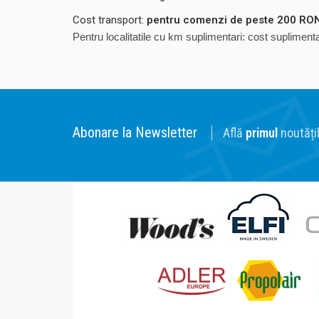
Cost transport:
pentru comenzi de peste 200 RON,
Pentru localitatile cu km suplimentari: cost suplime
Abonare la Newsletter
Află
primul
noutățil