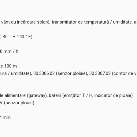
r vânt cu încărcare solară, transmitator de temperatură / umiditate,
-40 ... + 140 ° F)
300 mm / h
de 100 m
ură / umiditate), 30.3306.02 (senzor ploiaie), 30.3307.02 (contor de v
 alimentare (gateway), baterii (emițător T / H, indicator de ploaie)
 V (senzor ploaie)
104 mm