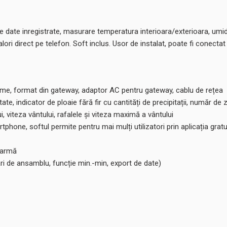
ate inregistrate, masurare temperatura interioara/exterioara, umidita
alori direct pe telefon. Soft inclus. Usor de instalat, poate fi conect
, format din gateway, adaptor AC pentru gateway, cablu de rețea
, indicator de ploaie fără fir cu cantități de precipitații, număr de zi
i, viteza vântului, rafalele și viteza maximă a vântului
rtphone, softul permite pentru mai mulți utilizatori prin aplicația gratu
alarmă
tări de ansamblu, funcție min.-min, export de date)