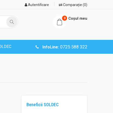
Autentificare
Comparație (0)
Coşul meu
0
SOLDEC
0725 588 322
InfoLine:
Beneficii SOLDEC