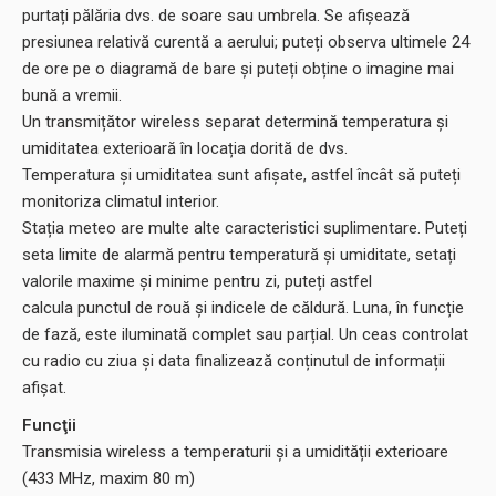
purtați pălăria dvs. de soare sau umbrela. Se afișează
presiunea relativă curentă a aerului; puteți observa ultimele 24
de ore pe o diagramă de bare și puteți obține o imagine mai
bună a vremii.
Un transmițător wireless separat determină temperatura și
umiditatea exterioară în locația dorită de dvs.
Temperatura și umiditatea sunt afișate, astfel încât să puteți
monitoriza climatul interior.
Stația meteo are multe alte caracteristici suplimentare. Puteți
seta limite de alarmă pentru temperatură și umiditate, setați
valorile maxime și minime pentru zi, puteți astfel
calcula punctul de rouă și indicele de căldură. Luna, în funcție
de fază, este iluminată complet sau parțial. Un ceas controlat
cu radio cu ziua și data finalizează conținutul de informații
afișat.
Funcţii
Transmisia wireless a temperaturii și a umidității exterioare
(433 MHz, maxim 80 m)