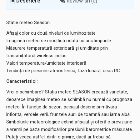
Descriere
Review-uri (0)
Statie meteo Season
Afișaj color cu două niveluri de luminozitate
Imaginea meteo se modifică odată cu anotimpurile
Măsurare temperatură exterioară și umiditate prin
transmițătorul wireless inclus
Valori temperatura/umiditate interioară
Tendință de presiune atmosferică, fază lunară, ceas RC
Caracteristici:
Vrei o schimbare? Stația meteo SEASON creează varietate,
deoarece imaginea meteo se schimbă nu numai cu prognoza
meteo. În funcție de sezon, peisajul descrie primăvara
înflorită, verdele verii, frunzele aurii de toamnă sau iarna albă.
Simbolurile meteorologice extind afișajul și oferă o previziune
a vremii pe baza modificărilor presiunii barometrice măsurate.
Puteți vedea astfel, dintr-o privire, dacă ar trebui să