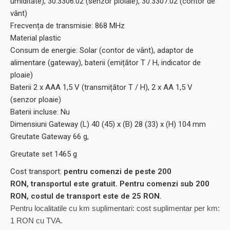
umiditate), 30.3306.02 (senzor ploiaie), 30.3307.02 (contor de
vânt)
Frecvența de transmisie: 868 MHz
Material plastic
Consum de energie: Solar (contor de vânt), adaptor de
alimentare (gateway), baterii (emițător T / H, indicator de
ploaie)
Baterii 2 x AAA 1,5 V (transmițător T / H), 2 x AA 1,5 V
(senzor ploaie)
Baterii incluse: Nu
Dimensiuni Gateway (L) 40 (45) x (B) 28 (33) x (H) 104 mm
Greutate Gateway 66 g,
Greutate set 1465 g
Cost transport:
pentru comenzi de peste 200
RON, transportul este gratuit. Pentru comenzi sub 200
RON, costul de transport este de 25 RON.
Pentru localitatile cu km suplimentari: cost suplimentar per km:
1 RON cu TVA.