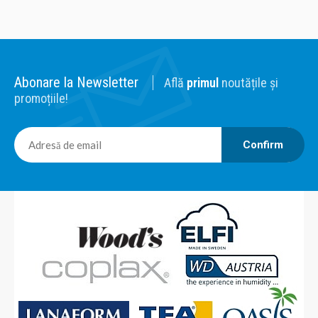
Abonare la Newsletter
Află
primul
noutățile și
promoțiile!
Confirm