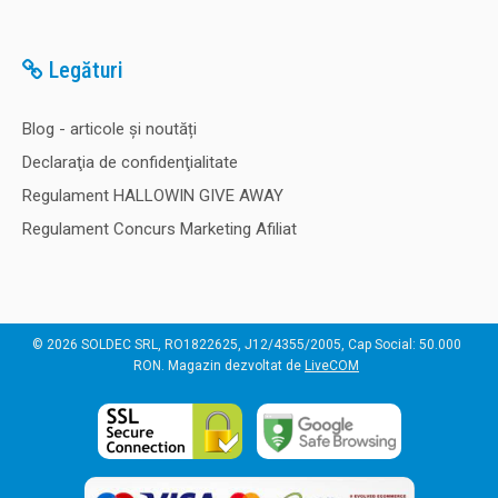
Legături
Blog - articole și noutăți
Declaraţia de confidenţialitate
Regulament HALLOWIN GIVE AWAY
Regulament Concurs Marketing Afiliat
© 2026 SOLDEC SRL, RO1822625, J12/4355/2005, Cap Social: 50.000
RON. Magazin dezvoltat de
LiveCOM