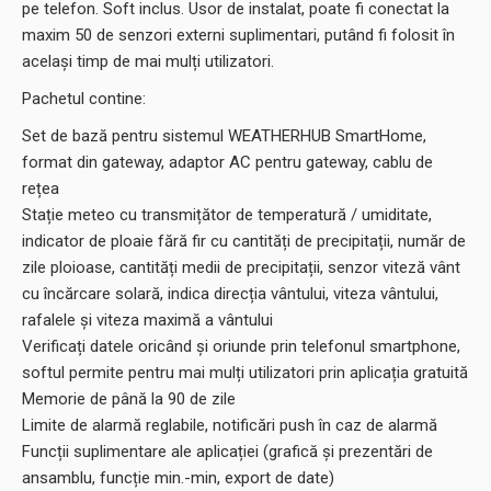
pe telefon. Soft inclus. Usor de instalat, poate fi conectat la
maxim 50 de senzori externi suplimentari, putând fi folosit în
același timp de mai mulți utilizatori.
Pachetul contine:
Set de bază pentru sistemul WEATHERHUB SmartHome,
format din gateway, adaptor AC pentru gateway, cablu de
rețea
Stație meteo cu transmițător de temperatură / umiditate,
indicator de ploaie fără fir cu cantități de precipitații, număr de
zile ploioase, cantități medii de precipitații, senzor viteză vânt
cu încărcare solară, indica direcția vântului, viteza vântului,
rafalele și viteza maximă a vântului
Verificați datele oricând și oriunde prin telefonul smartphone,
softul permite pentru mai mulți utilizatori prin aplicația gratuită
Memorie de până la 90 de zile
Limite de alarmă reglabile, notificări push în caz de alarmă
Funcții suplimentare ale aplicației (grafică și prezentări de
ansamblu, funcție min.-min, export de date)